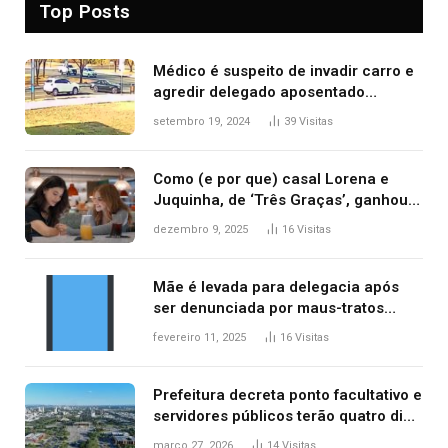
Top Posts
Médico é suspeito de invadir carro e
agredir delegado aposentado
durante confusão no trânsito
setembro 19, 2024
39
Visitas
Como (e por que) casal Lorena e
Juquinha, de ‘Três Graças’, ganhou
repercussão internacional
dezembro 9, 2025
16
Visitas
Mãe é levada para delegacia após
ser denunciada por maus-tratos
contra dois filhos, diz polícia
fevereiro 11, 2025
16
Visitas
Prefeitura decreta ponto facultativo e
servidores públicos terão quatro dias
de folga na Semana Santa
março 27, 2026
14
Visitas