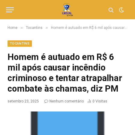
»
»
Home
Tocantins
Homem é autuado em R$ 6 mil após causar incêndio criminoso e tentar atrapalhar combate às chamas, diz PM
TOCANTINS
Homem é autuado em R$ 6
mil após causar incêndio
criminoso e tentar atrapalhar
combate às chamas, diz PM
setembro 23, 2025
Nenhum comentário
0
Visitas