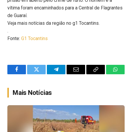
prisão em aberto pelo crime de furto. O homem e a
vítima foram encaminhados para a Central de Flagrantes
de Guaraí.
Veja mais notícias da região no g1 Tocantins.
.
Fonte:
G1 Tocantins
Facebook
Twitter
Telegram
Email
Copy
WhatsA
Link
Mais Notícias