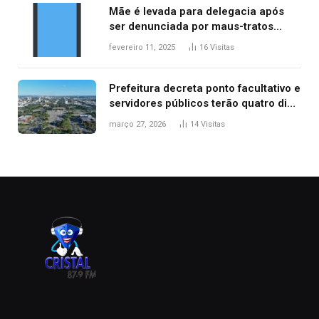
Mãe é levada para delegacia após
ser denunciada por maus-tratos
contra dois filhos, diz polícia
fevereiro 11, 2025
16
Visitas
Prefeitura decreta ponto facultativo e
servidores públicos terão quatro dias
de folga na Semana Santa
março 27, 2026
14
Visitas