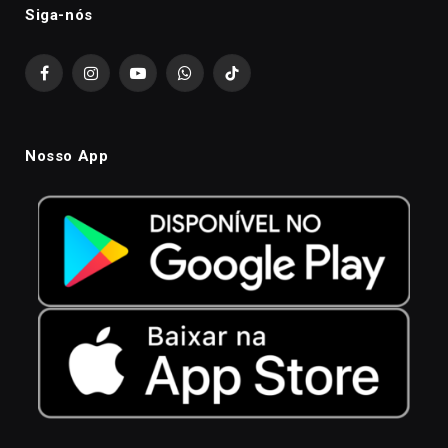
Siga-nós
Facebook
Instagram
YouTube
WhatsApp
TikTok
Nosso App