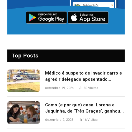
Top Posts
Médico é suspeito de invadir carro e
agredir delegado aposentado
durante confusão no trânsito
setembro 19, 2024
39
Visitas
Como (e por que) casal Lorena e
Juquinha, de ‘Três Graças’, ganhou
repercussão internacional
dezembro 9, 2025
16
Visitas