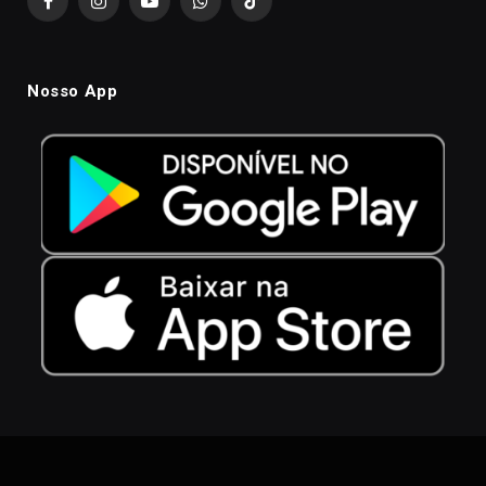
Facebook
Instagram
YouTube
WhatsApp
TikTok
Nosso App