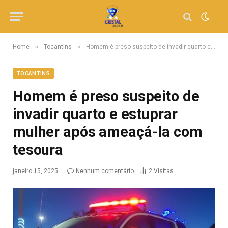
»
»
Home
Tocantins
Homem é preso suspeito de invadir quarto e estuprar mulher após ameaçá-la com tesoura
TOCANTINS
Homem é preso suspeito de
invadir quarto e estuprar
mulher após ameaçá-la com
tesoura
janeiro 15, 2025
Nenhum comentário
2
Visitas