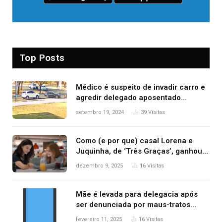
Top Posts
Médico é suspeito de invadir carro e
agredir delegado aposentado
durante confusão no trânsito
setembro 19, 2024
39
Visitas
Como (e por que) casal Lorena e
Juquinha, de ‘Três Graças’, ganhou
repercussão internacional
dezembro 9, 2025
16
Visitas
Mãe é levada para delegacia após
ser denunciada por maus-tratos
contra dois filhos, diz polícia
fevereiro 11, 2025
16
Visitas