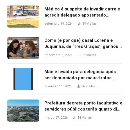
Médico é suspeito de invadir carro e
agredir delegado aposentado
durante confusão no trânsito
setembro 19, 2024
39
Visitas
Como (e por que) casal Lorena e
Juquinha, de ‘Três Graças’, ganhou
repercussão internacional
dezembro 9, 2025
16
Visitas
Mãe é levada para delegacia após
ser denunciada por maus-tratos
contra dois filhos, diz polícia
fevereiro 11, 2025
16
Visitas
Prefeitura decreta ponto facultativo e
servidores públicos terão quatro dias
de folga na Semana Santa
março 27, 2026
14
Visitas