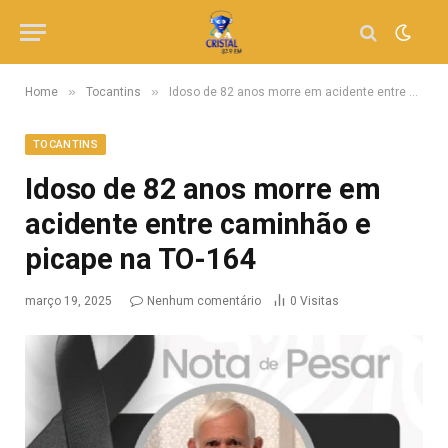
»
»
Home
Tocantins
Idoso de 82 anos morre em acidente entre caminhão e picape na TO-164
TOCANTINS
Idoso de 82 anos morre em
acidente entre caminhão e
picape na TO-164
março 19, 2025
Nenhum comentário
0
Visitas