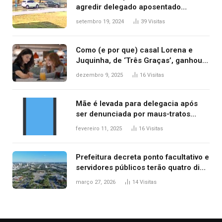
agredir delegado aposentado
durante confusão no trânsito
setembro 19, 2024
39
Visitas
Como (e por que) casal Lorena e
Juquinha, de ‘Três Graças’, ganhou
repercussão internacional
dezembro 9, 2025
16
Visitas
Mãe é levada para delegacia após
ser denunciada por maus-tratos
contra dois filhos, diz polícia
fevereiro 11, 2025
16
Visitas
Prefeitura decreta ponto facultativo e
servidores públicos terão quatro dias
de folga na Semana Santa
março 27, 2026
14
Visitas