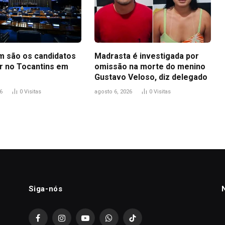
m são os candidatos
Madrasta é investigada por
r no Tocantins em
omissão na morte do menino
Gustavo Veloso, diz delegado
6
0
Visitas
agosto 6, 2026
0
Visitas
Siga-nós
Facebook
Instagram
YouTube
WhatsApp
TikTok