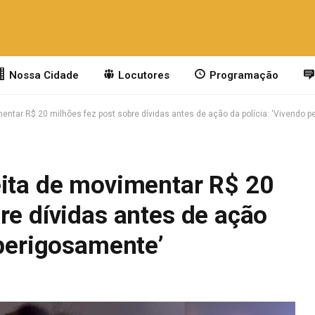
Nossa Cidade
Locutores
Programação
entar R$ 20 milhões fez post sobre dívidas antes de ação da polícia: ‘Vivendo 
eita de movimentar R$ 20
re dívidas antes de ação
 perigosamente’