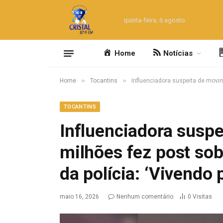
quinta-feira, 6 agosto
Home
Notícias
»
»
Home
Tocantins
Influenciadora suspeita de movim
TOCANTINS
Influenciadora susp
milhões fez post sob
da polícia: ‘Vivendo
maio 16, 2026
Nenhum comentário
0
Visitas