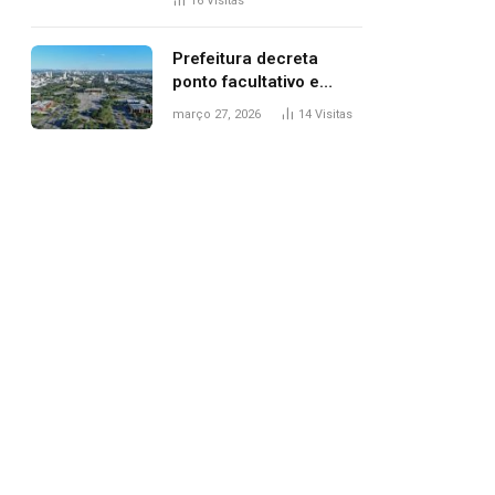
16
Visitas
filhos, diz polícia
Prefeitura decreta
ponto facultativo e
servidores públicos
março 27, 2026
14
Visitas
terão quatro dias de
folga na Semana Santa