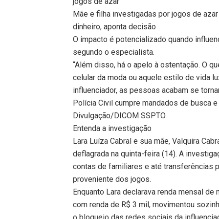
jogos de azar
Mãe e filha investigadas por jogos de aza
dinheiro, aponta decisão
O impacto é potencializado quando influenc
segundo o especialista.
“Além disso, há o apelo à ostentação. O q
celular da moda ou aquele estilo de vida 
influenciador, as pessoas acabam se tornan
Polícia Civil cumpre mandados de busca e
Divulgação/DICOM SSPTO
Entenda a investigação
Lara Luíza Cabral e sua mãe, Valquira Cabr
deflagrada na quinta-feira (14). A investi
contas de familiares e até transferências p
proveniente dos jogos.
Enquanto Lara declarava renda mensal de 
com renda de R$ 3 mil, movimentou sozinha
o bloqueio das redes sociais da influencia