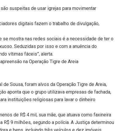
r são suspeitas de usar igrejas para movimentar
iadores digitais fazem o trabalho de divulgação,
ue se mostra nas redes sociais é a necessidade de ter o
luxuoso. Seduzidas por isso e com a anuência do
do vítimas fáceis”, alerta.
 apreensão na Operação Tigre de Areia
al de Sousa, foram alvos da Operação Tigre de Areia,
gação aponta que o grupo utilizava empresas de fachada,
ara instituições religiosas para lavar o dinheiro
menos de R$ 4 mil, sua mãe, que atuava como faxineira
 R$ 9 milhões, segundo a polícia. A Justiça determinou
dora e bens, incluindo três veículos e dez imóveis.