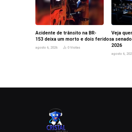
Acidente de trânsito na BR-
Veja que
153 deixa um morto e dois feridos
a senado
2026
agosto 6, 2026
0
Visitas
agosto 6, 202