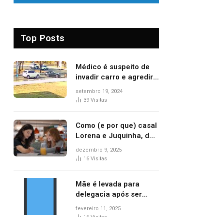
Top Posts
Médico é suspeito de
invadir carro e agredir
delegado aposentado
setembro 19, 2024
durante confusão no
39
Visitas
trânsito
Como (e por que) casal
Lorena e Juquinha, de
‘Três Graças’, ganhou
dezembro 9, 2025
repercussão
16
Visitas
internacional
Mãe é levada para
delegacia após ser
denunciada por maus-
fevereiro 11, 2025
tratos contra dois