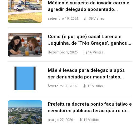
Médico é suspeito de invadir carro e
agredir delegado aposentado
durante confusão no trânsito
setembro 19, 2024
39
Visitas
Como (e por que) casal Lorena e
Juquinha, de ‘Três Graças’, ganhou
repercussão internacional
dezembro 9, 2025
16
Visitas
Mãe é levada para delegacia após
ser denunciada por maus-tratos
contra dois filhos, diz polícia
fevereiro 11, 2025
16
Visitas
Prefeitura decreta ponto facultativo e
servidores públicos terão quatro dias
de folga na Semana Santa
março 27, 2026
14
Visitas