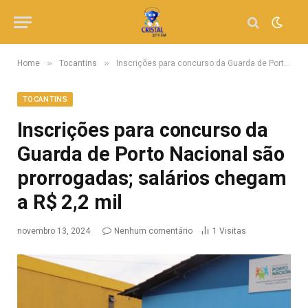
»
»
Home
Tocantins
Inscrições para concurso da Guarda de Porto Nacional são prorrogadas; salários chegam a R$ 2,2 mil
TOCANTINS
Inscrições para concurso da
Guarda de Porto Nacional são
prorrogadas; salários chegam
a R$ 2,2 mil
novembro 13, 2024
Nenhum comentário
1
Visitas