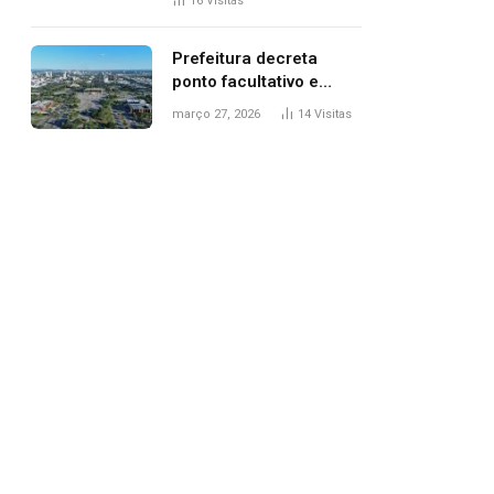
16
Visitas
filhos, diz polícia
Prefeitura decreta
ponto facultativo e
servidores públicos
março 27, 2026
14
Visitas
terão quatro dias de
folga na Semana Santa