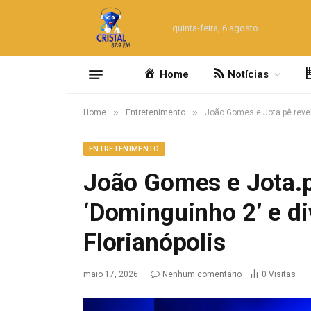
quinta-feira, 6 agosto
Home
Notícias
»
»
Home
Entretenimento
João Gomes e Jota.pê revel
ENTRETENIMENTO
João Gomes e Jota.p
‘Dominguinho 2’ e d
Florianópolis
maio 17, 2026
Nenhum comentário
0
Visitas