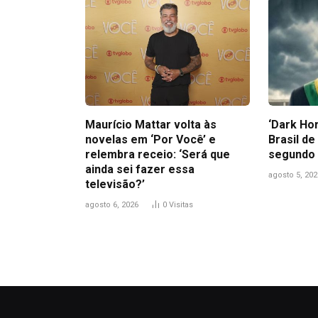
Maurício Mattar volta às
‘Dark Hor
novelas em ‘Por Você’ e
Brasil de
relembra receio: ‘Será que
segundo 
ainda sei fazer essa
agosto 5, 202
televisão?’
agosto 6, 2026
0
Visitas