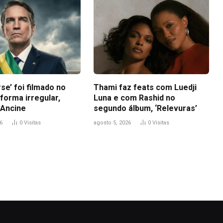
se’ foi filmado no
Thami faz feats com Luedji
 forma irregular,
Luna e com Rashid no
Ancine
segundo álbum, ‘Relevuras’
6
0
Visitas
agosto 5, 2026
0
Visitas