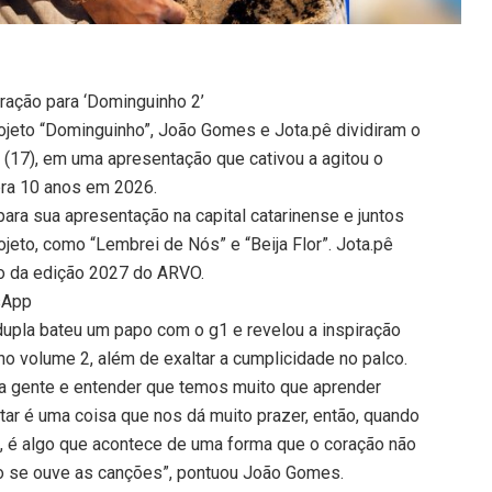
ração para ‘Dominguinho 2’
jeto “Dominguinho”, João Gomes e Jota.pê dividiram o
o (17), em uma apresentação que cativou a agitou o
bra 10 anos em 2026.
ara sua apresentação na capital catarinense e juntos
eto, como “Lembrei de Nós” e “Beija Flor”. Jota.pê
ão da edição 2027 do ARVO.
sApp
dupla bateu um papo com o g1 e revelou a inspiração
no volume 2, além de exaltar a cumplicidade no palco.
ela gente e entender que temos muito que aprender
tar é uma coisa que nos dá muito prazer, então, quando
, é algo que acontece de uma forma que o coração não
o se ouve as canções”, pontuou João Gomes.