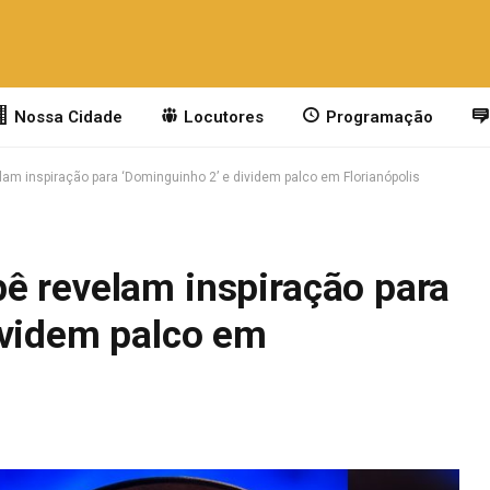
Nossa Cidade
Locutores
Programação
am inspiração para ‘Dominguinho 2’ e dividem palco em Florianópolis
ê revelam inspiração para
ividem palco em