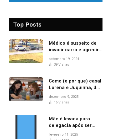
Top Posts
Médico é suspeito de
invadir carro e agredir
delegado aposentado
setembro 19, 2024
durante confusão no
39
Visitas
trânsito
Como (e por que) casal
Lorena e Juquinha, de
‘Três Graças’, ganhou
dezembro 9, 2025
repercussão
16
Visitas
internacional
Mãe é levada para
delegacia após ser
denunciada por maus-
fevereiro 11, 2025
tratos contra dois