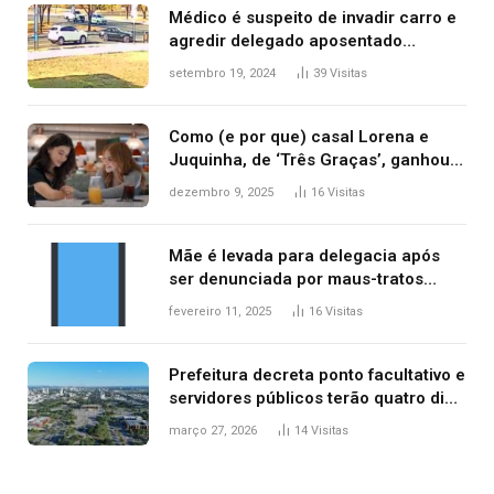
Médico é suspeito de invadir carro e
agredir delegado aposentado
durante confusão no trânsito
setembro 19, 2024
39
Visitas
Como (e por que) casal Lorena e
Juquinha, de ‘Três Graças’, ganhou
repercussão internacional
dezembro 9, 2025
16
Visitas
Mãe é levada para delegacia após
ser denunciada por maus-tratos
contra dois filhos, diz polícia
fevereiro 11, 2025
16
Visitas
Prefeitura decreta ponto facultativo e
servidores públicos terão quatro dias
de folga na Semana Santa
março 27, 2026
14
Visitas