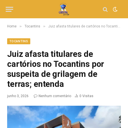
»
»
Home
Tocantins
Juiz afasta titulares de cartórios no Tocantins por suspeita de grilagem de terras; entenda
TOCANTINS
Juiz afasta titulares de
cartórios no Tocantins por
suspeita de grilagem de
terras; entenda
junho 3, 2026
Nenhum comentário
0
Visitas