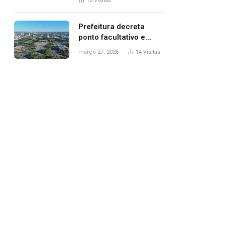
16
Visitas
filhos, diz polícia
Prefeitura decreta
ponto facultativo e
servidores públicos
março 27, 2026
14
Visitas
terão quatro dias de
folga na Semana Santa