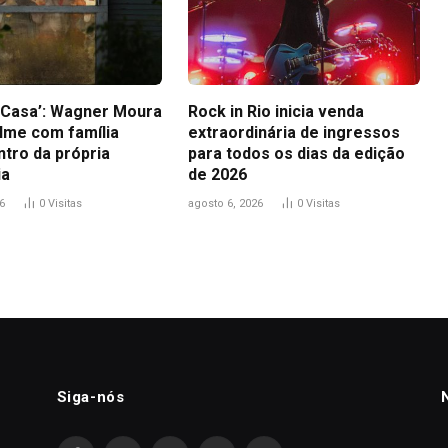
a Casa’: Wagner Moura
Rock in Rio inicia venda
ilme com família
extraordinária de ingressos
ntro da própria
para todos os dias da edição
ia
de 2026
6
0
Visitas
agosto 6, 2026
0
Visitas
Siga-nós