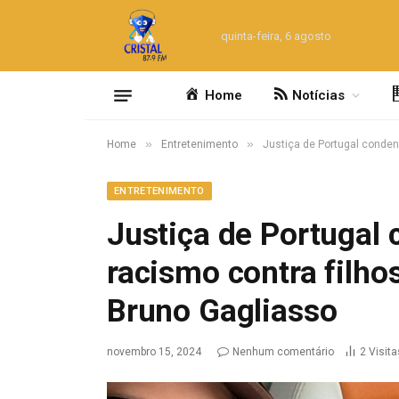
quinta-feira, 6 agosto
Home
Notícias
»
»
Home
Entretenimento
Justiça de Portugal conden
ENTRETENIMENTO
Justiça de Portugal
racismo contra filh
Bruno Gagliasso
novembro 15, 2024
Nenhum comentário
2
Visita