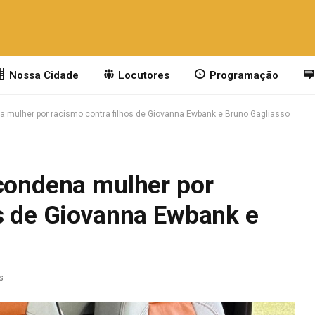
Nossa Cidade
Locutores
Programação
a mulher por racismo contra filhos de Giovanna Ewbank e Bruno Gagliasso
 condena mulher por
os de Giovanna Ewbank e
s