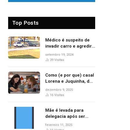
Top Posts
Médico é suspeito de
invadir carro e agredir
delegado aposentado
setembro 19, 2024
durante confusão no
39
Visitas
trânsito
Como (e por que) casal
Lorena e Juquinha, de
‘Três Graças’, ganhou
dezembro 9, 2025
repercussão
16
Visitas
internacional
Mãe é levada para
delegacia após ser
denunciada por maus-
fevereiro 11, 2025
tratos contra dois