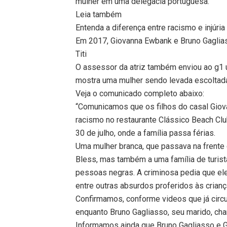
mulher em uma delegacia portuguesa.
Leia também
Entenda a diferença entre racismo e injúria 
Em 2017, Giovanna Ewbank e Bruno Gaglias
Titi
O assessor da atriz também enviou ao g1 
mostra uma mulher sendo levada escoltada 
Veja o comunicado completo abaixo:
“Comunicamos que os filhos do casal Giov
racismo no restaurante Clássico Beach Clu
30 de julho, onde a família passa férias.
Uma mulher branca, que passava na frente d
Bless, mas também a uma família de turis
pessoas negras. A criminosa pedia que ele
entre outras absurdos proferidos às crianç
Confirmamos, conforme videos que já circul
enquanto Bruno Gagliasso, seu marido, cham
Informamos ainda que Bruno Gagliasso e G