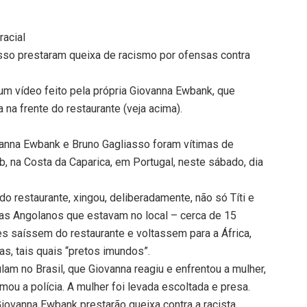
racial
so prestaram queixa de racismo por ofensas contra
um vídeo feito pela própria Giovanna Ewbank, que
na frente do restaurante (veja acima).
anna Ewbank e Bruno Gagliasso foram vítimas de
b, na Costa da Caparica, em Portugal, neste sábado, dia
o restaurante, xingou, deliberadamente, não só Títi e
tas Angolanos que estavam no local – cerca de 15
s saíssem do restaurante e voltassem para a África,
as, tais quais “pretos imundos”.
am no Brasil, que Giovanna reagiu e enfrentou a mulher,
ou a polícia. A mulher foi levada escoltada e presa.
iovanna Ewbank prestarão queixa contra a racista