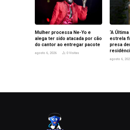
Mulher processa Ne-Yo e
‘A Últim
alega ter sido atacada por cão
estrela f
do cantor ao entregar pacote
presa de
residênc
agosto 6, 2026
0
Visitas
agosto 6, 202