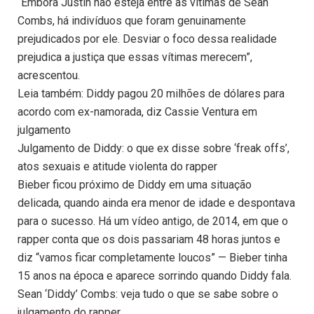
“Embora Justin não esteja entre as vítimas de Sean
Combs, há indivíduos que foram genuinamente
prejudicados por ele. Desviar o foco dessa realidade
prejudica a justiça que essas vítimas merecem”,
acrescentou.
Leia também: Diddy pagou 20 milhões de dólares para
acordo com ex-namorada, diz Cassie Ventura em
julgamento
Julgamento de Diddy: o que ex disse sobre ‘freak offs’,
atos sexuais e atitude violenta do rapper
Bieber ficou próximo de Diddy em uma situação
delicada, quando ainda era menor de idade e despontava
para o sucesso. Há um vídeo antigo, de 2014, em que o
rapper conta que os dois passariam 48 horas juntos e
diz “vamos ficar completamente loucos” — Bieber tinha
15 anos na época e aparece sorrindo quando Diddy fala.
Sean ‘Diddy’ Combs: veja tudo o que se sabe sobre o
julgamento do rapper