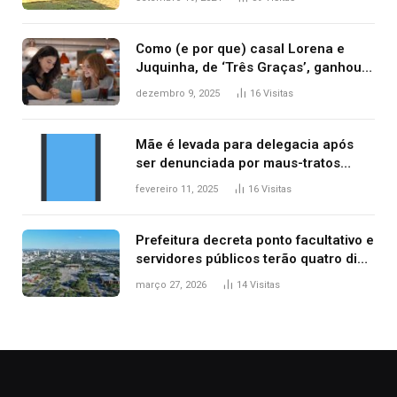
Como (e por que) casal Lorena e
Juquinha, de ‘Três Graças’, ganhou
repercussão internacional
dezembro 9, 2025
16
Visitas
Mãe é levada para delegacia após
ser denunciada por maus-tratos
contra dois filhos, diz polícia
fevereiro 11, 2025
16
Visitas
Prefeitura decreta ponto facultativo e
servidores públicos terão quatro dias
de folga na Semana Santa
março 27, 2026
14
Visitas