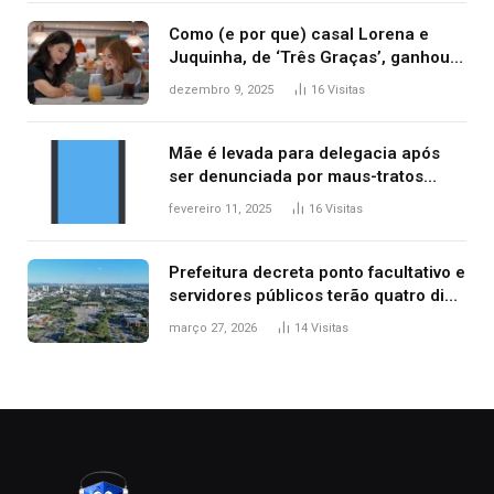
Como (e por que) casal Lorena e
Juquinha, de ‘Três Graças’, ganhou
repercussão internacional
dezembro 9, 2025
16
Visitas
Mãe é levada para delegacia após
ser denunciada por maus-tratos
contra dois filhos, diz polícia
fevereiro 11, 2025
16
Visitas
Prefeitura decreta ponto facultativo e
servidores públicos terão quatro dias
de folga na Semana Santa
março 27, 2026
14
Visitas