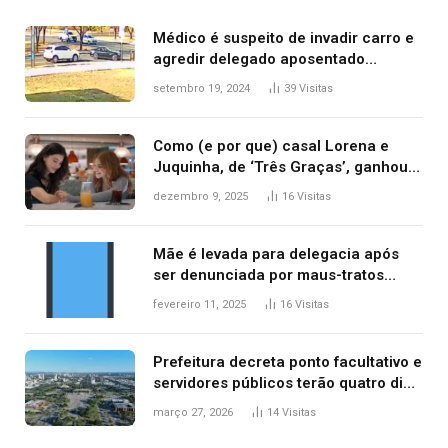
Médico é suspeito de invadir carro e
agredir delegado aposentado
durante confusão no trânsito
setembro 19, 2024
39
Visitas
Como (e por que) casal Lorena e
Juquinha, de ‘Três Graças’, ganhou
repercussão internacional
dezembro 9, 2025
16
Visitas
Mãe é levada para delegacia após
ser denunciada por maus-tratos
contra dois filhos, diz polícia
fevereiro 11, 2025
16
Visitas
Prefeitura decreta ponto facultativo e
servidores públicos terão quatro dias
de folga na Semana Santa
março 27, 2026
14
Visitas