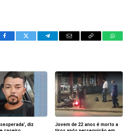
Facebook
Twitter
Telegram
Email
Copy
WhatsA
Link
sesperada’, diz
Jovem de 22 anos é morto a
e caseiro
tiros após perseguição em