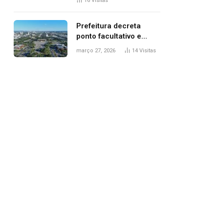
16
Visitas
filhos, diz polícia
Prefeitura decreta
ponto facultativo e
servidores públicos
março 27, 2026
14
Visitas
terão quatro dias de
folga na Semana Santa