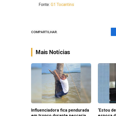
Fonte:
G1 Tocantins
COMPARTILHAR.
Mais Notícias
Influenciadora fica pendurada
‘Estou de
em tronco durante pescaria
esposa d