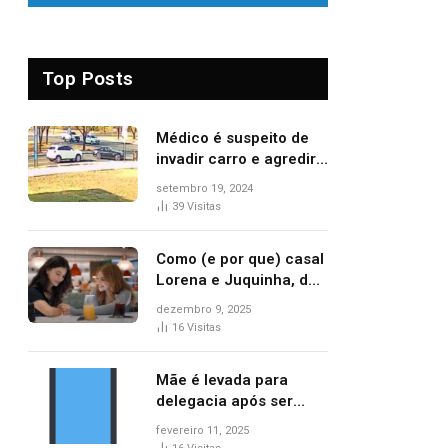
Top Posts
Médico é suspeito de
invadir carro e agredir
delegado aposentado
setembro 19, 2024
durante confusão no
39
Visitas
trânsito
Como (e por que) casal
Lorena e Juquinha, de
‘Três Graças’, ganhou
dezembro 9, 2025
repercussão
16
Visitas
internacional
Mãe é levada para
delegacia após ser
denunciada por maus-
fevereiro 11, 2025
tratos contra dois