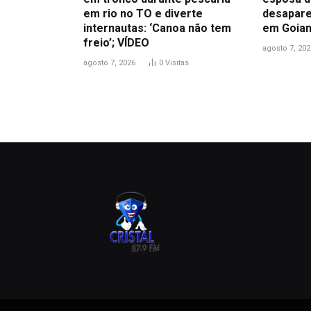
em rio no TO e diverte
desapare
internautas: ‘Canoa não tem
em Goian
freio’; VÍDEO
agosto 7, 202
agosto 7, 2026
0
Visitas