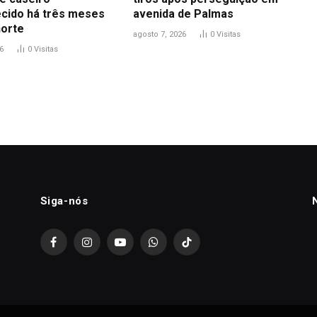
cido há três meses
avenida de Palmas
orte
agosto 7, 2026
0
Visitas
6
0
Visitas
Siga-nós
Facebook
Instagram
YouTube
WhatsApp
TikTok