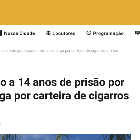
Nossa Cidade
Locutores
Programação
e prisão por assassinato após briga por carteira de cigarros em bar
o a 14 anos de prisão por
ga por carteira de cigarros
s