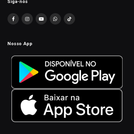
Siga-nós
Facebook
Instagram
YouTube
WhatsApp
TikTok
Nosso App