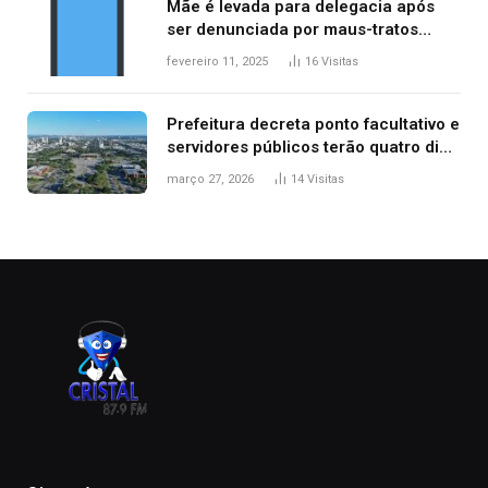
Mãe é levada para delegacia após
ser denunciada por maus-tratos
contra dois filhos, diz polícia
fevereiro 11, 2025
16
Visitas
Prefeitura decreta ponto facultativo e
servidores públicos terão quatro dias
de folga na Semana Santa
março 27, 2026
14
Visitas