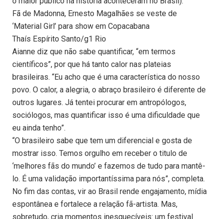
o maior público na história aconteceram no Brasil).
Fã de Madonna, Ernesto Magalhães se veste de
‘Material Girl’ para show em Copacabana
Thaís Espírito Santo/g1 Rio
Aianne diz que não sabe quantificar, “em termos
científicos”, por que há tanto calor nas plateias
brasileiras. “Eu acho que é uma característica do nosso
povo. O calor, a alegria, o abraço brasileiro é diferente de
outros lugares. Já tentei procurar em antropólogos,
sociólogos, mas quantificar isso é uma dificuldade que
eu ainda tenho”.
“O brasileiro sabe que tem um diferencial e gosta de
mostrar isso. Temos orgulho em receber o titulo de
‘melhores fãs do mundo’ e fazemos de tudo para mantê-
lo. É uma validação importantíssima para nós”, completa.
No fim das contas, vir ao Brasil rende engajamento, mídia
espontânea e fortalece a relação fã-artista. Mas,
sobretudo, cria momentos inesquecíveis: um festival