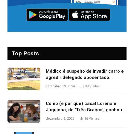
Top Posts
Médico é suspeito de invadir carro e
agredir delegado aposentado
durante confusão no trânsito
setembro 19, 2024
39
Visitas
Como (e por que) casal Lorena e
Juquinha, de ‘Três Graças’, ganhou
repercussão internacional
dezembro 9, 2025
16
Visitas