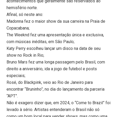
acontecimentos que geralmente são reservados ao
hemisfério norte.
Afinal, só neste ano:
Madonna fez o maior show da sua carreira na Praia de
Copacabana;
The Weeknd fez uma apresentação única e exclusiva,
com músicas inéditas, em São Paulo;
Katy Perry escolheu lançar um disco na data de seu
show no Rock in Rio;
Bruno Mars fez uma longa passagem pelo Brasil, com
direito a aniversário, ida a jogo de futebol e posts
especiais;
Rosé, do Blackpink, veio ao Rio de Janeiro para
encontrar “Bruninho”, no dia do lançamento da parceria
“APT”.
Não é exagero dizer que, em 2024, o “Come to Brazil” foi
levado à sério. Artistas entenderam o Brasil não só
como um bom local para vender shows, mas como uma