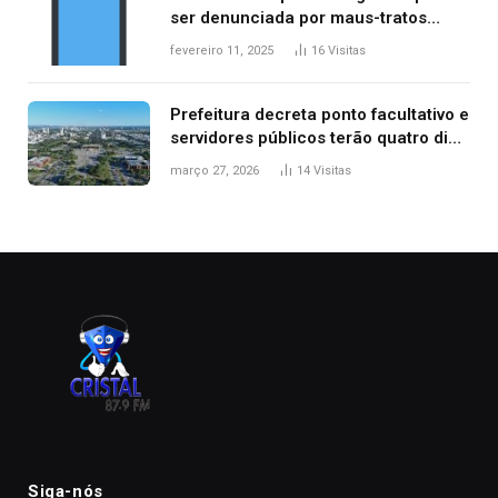
ser denunciada por maus-tratos
contra dois filhos, diz polícia
fevereiro 11, 2025
16
Visitas
Prefeitura decreta ponto facultativo e
servidores públicos terão quatro dias
de folga na Semana Santa
março 27, 2026
14
Visitas
Siga-nós