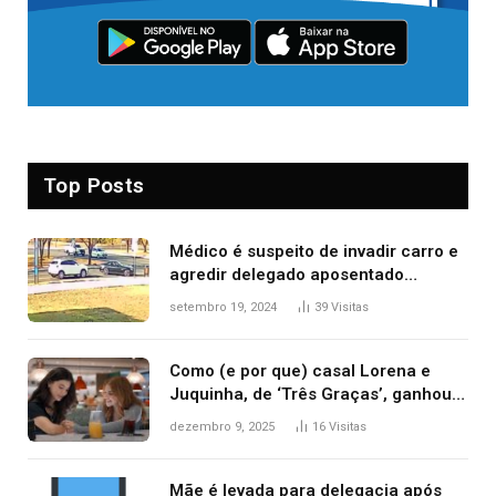
Top Posts
Médico é suspeito de invadir carro e
agredir delegado aposentado
durante confusão no trânsito
setembro 19, 2024
39
Visitas
Como (e por que) casal Lorena e
Juquinha, de ‘Três Graças’, ganhou
repercussão internacional
dezembro 9, 2025
16
Visitas
Mãe é levada para delegacia após