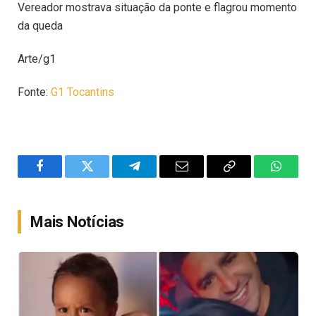
Vereador mostrava situação da ponte e flagrou momento
da queda
Arte/g1
Fonte:
G1 Tocantins
Facebook
Twitter
Telegram
Email
Copy
WhatsA
Link
Mais Notícias