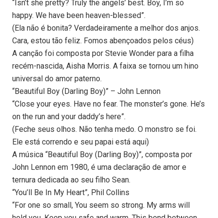
“Isn’t she pretty? Truly the angels’ best. Boy, I’m so
happy. We have been heaven-blessed”.
(Ela não é bonita? Verdadeiramente a melhor dos anjos.
Cara, estou tão feliz. Fomos abençoados pelos céus)
A canção foi composta por Stevie Wonder para a filha
recém-nascida, Aisha Morris. A faixa se tornou um hino
universal do amor paterno.
“Beautiful Boy (Darling Boy)” – John Lennon
“Close your eyes. Have no fear. The monster’s gone. He’s
on the run and your daddy’s here”.
(Feche seus olhos. Não tenha medo. O monstro se foi.
Ele está correndo e seu papai está aqui)
A música “Beautiful Boy (Darling Boy)”, composta por
John Lennon em 1980, é uma declaração de amor e
ternura dedicada ao seu filho Sean.
“You’ll Be In My Heart”, Phil Collins
“For one so small, You seem so strong. My arms will
hold you. Keep you safe and warm. This bond between