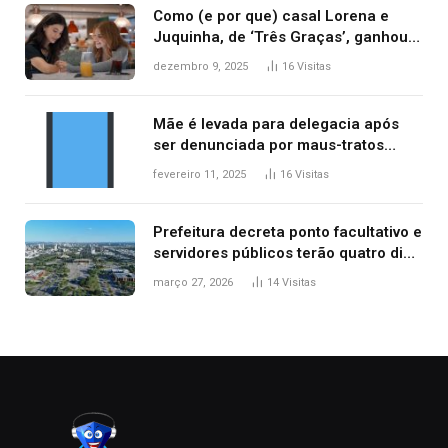
Como (e por que) casal Lorena e
Juquinha, de ‘Três Graças’, ganhou
repercussão internacional
dezembro 9, 2025
16
Visitas
Mãe é levada para delegacia após
ser denunciada por maus-tratos
contra dois filhos, diz polícia
fevereiro 11, 2025
16
Visitas
Prefeitura decreta ponto facultativo e
servidores públicos terão quatro dias
de folga na Semana Santa
março 27, 2026
14
Visitas