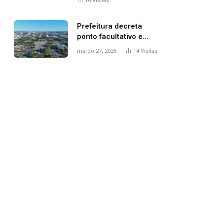
16
Visitas
filhos, diz polícia
Prefeitura decreta
ponto facultativo e
servidores públicos
março 27, 2026
14
Visitas
terão quatro dias de
folga na Semana Santa