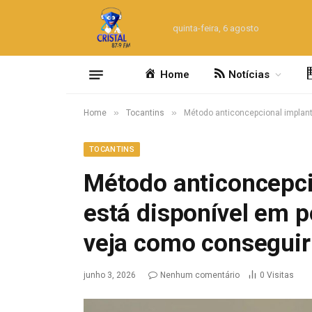
quinta-feira, 6 agosto
Home
Notícias
»
»
Home
Tocantins
Método anticoncepcional implant
TOCANTINS
Método anticoncepci
está disponível em 
veja como conseguir
junho 3, 2026
Nenhum comentário
0
Visitas