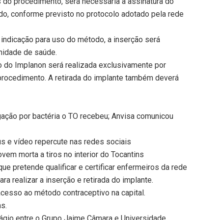
 do procedimento, será necessária a assinatura do
do, conforme previsto no protocolo adotado pela rede
indicação para uso do método, a inserção será
nidade de saúde.
ão do Implanon será realizada exclusivamente por
 procedimento. A retirada do implante também deverá
gação por bactéria o TO recebeu; Anvisa comunicou
s e vídeo repercute nas redes sociais
ovem morta a tiros no interior do Tocantins
ue pretende qualificar e certificar enfermeiros da rede
 realizar a inserção e retirada do implante.
acesso ao método contraceptivo na capital.
ns.
tágio entre o Grupo Jaime Câmara e Universidade