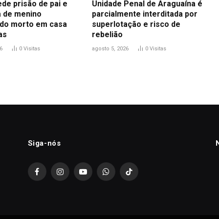
ede prisão de pai e
Unidade Penal de Araguaína é
 de menino
parcialmente interditada por
do morto em casa
superlotação e risco de
as
rebelião
6
0
Visitas
agosto 5, 2026
0
Visitas
Siga-nós
Facebook
Instagram
YouTube
WhatsApp
TikTok