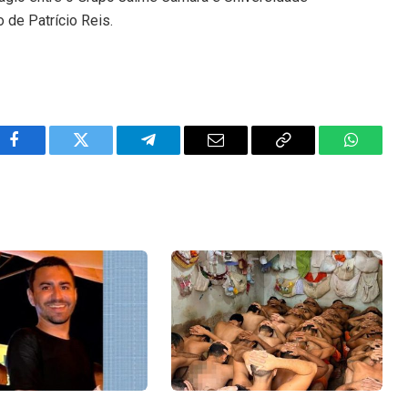
 de Patrício Reis.
Facebook
Twitter
Telegram
Email
Copy
WhatsA
Link