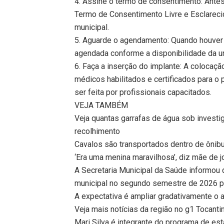
4. Assine o termo de consentimento: Antes
Termo de Consentimento Livre e Esclareci
municipal.
5. Aguarde o agendamento: Quando houver 
agendada conforme a disponibilidade da u
6. Faça a inserção do implante: A colocaç
médicos habilitados e certificados para o
ser feita por profissionais capacitados.
VEJA TAMBÉM
Veja quantas garrafas de água sob investi
recolhimento
Cavalos são transportados dentro de ônibu
‘Era uma menina maravilhosa’, diz mãe de j
A Secretaria Municipal da Saúde informou q
municipal no segundo semestre de 2026 para
A expectativa é ampliar gradativamente o 
Veja mais notícias da região no g1 Tocanti
Mari Silva é integrante do programa de es