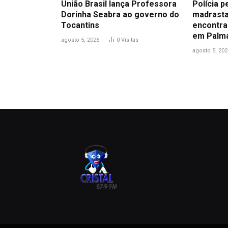
União Brasil lança Professora
Polícia p
Dorinha Seabra ao governo do
madrasta
Tocantins
encontra
em Palm
agosto 5, 2026
0
Visitas
agosto 5, 202