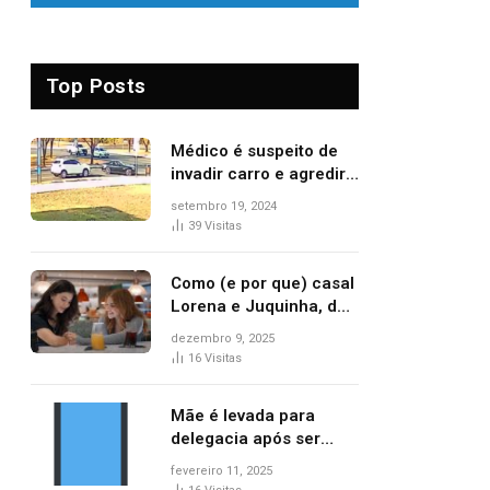
Top Posts
Médico é suspeito de
invadir carro e agredir
delegado aposentado
setembro 19, 2024
durante confusão no
39
Visitas
trânsito
Como (e por que) casal
Lorena e Juquinha, de
‘Três Graças’, ganhou
dezembro 9, 2025
repercussão
16
Visitas
internacional
Mãe é levada para
delegacia após ser
denunciada por maus-
fevereiro 11, 2025
tratos contra dois