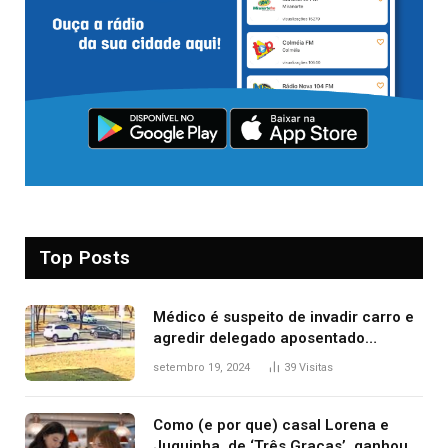
Top Posts
Médico é suspeito de invadir carro e
agredir delegado aposentado
durante confusão no trânsito
setembro 19, 2024
39
Visitas
Como (e por que) casal Lorena e
Juquinha, de ‘Três Graças’, ganhou