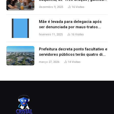
repercussão internacional
dezembro 9, 2025
16
Visitas
Mãe é levada para delegacia após
ser denunciada por maus-tratos
contra dois filhos, diz polícia
fevereiro 11, 2025
16
Visitas
Prefeitura decreta ponto facultativo e
servidores públicos terão quatro dias
de folga na Semana Santa
março 27, 2026
14
Visitas