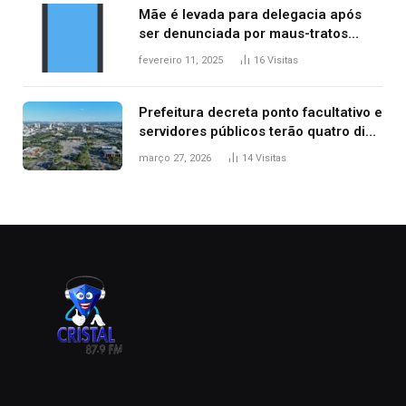
Mãe é levada para delegacia após
ser denunciada por maus-tratos
contra dois filhos, diz polícia
fevereiro 11, 2025
16
Visitas
Prefeitura decreta ponto facultativo e
servidores públicos terão quatro dias
de folga na Semana Santa
março 27, 2026
14
Visitas