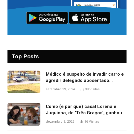
Top Posts
Médico é suspeito de invadir carro e
agredir delegado aposentado
durante confusão no trânsito
setembro 19, 2024
39
Visitas
Como (e por que) casal Lorena e
Juquinha, de ‘Três Graças’, ganhou
repercussão internacional
dezembro 9, 2025
16
Visitas