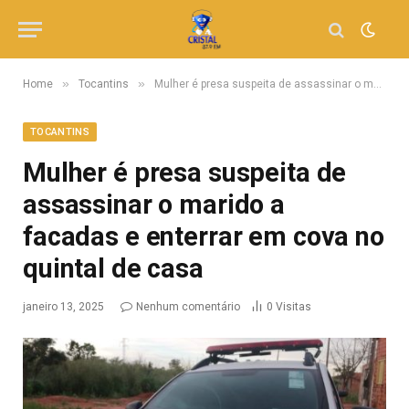
»
»
Home
Tocantins
Mulher é presa suspeita de assassinar o marido a facadas e enterrar em cova no quintal de casa
TOCANTINS
Mulher é presa suspeita de
assassinar o marido a
facadas e enterrar em cova no
quintal de casa
janeiro 13, 2025
Nenhum comentário
0
Visitas