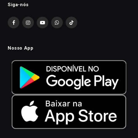
Siga-nós
Facebook
Instagram
YouTube
WhatsApp
TikTok
Nosso App