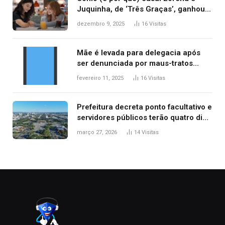
Juquinha, de ‘Três Graças’, ganhou
repercussão internacional
dezembro 9, 2025
16
Visitas
Mãe é levada para delegacia após
ser denunciada por maus-tratos
contra dois filhos, diz polícia
fevereiro 11, 2025
16
Visitas
Prefeitura decreta ponto facultativo e
servidores públicos terão quatro dias
de folga na Semana Santa
março 27, 2026
14
Visitas