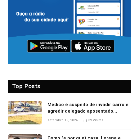
Top Posts
Médico é suspeito de invadir carro e
agredir delegado aposentado
durante confusão no trânsito
setembro 19, 2024
39
Visitas
Como (e por que) casal Lorena e