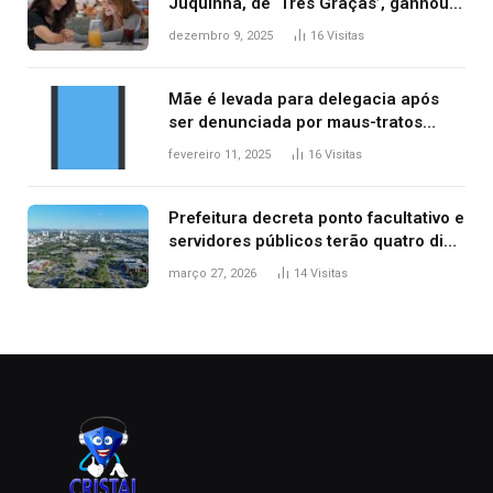
Juquinha, de ‘Três Graças’, ganhou
repercussão internacional
dezembro 9, 2025
16
Visitas
Mãe é levada para delegacia após
ser denunciada por maus-tratos
contra dois filhos, diz polícia
fevereiro 11, 2025
16
Visitas
Prefeitura decreta ponto facultativo e
servidores públicos terão quatro dias
de folga na Semana Santa
março 27, 2026
14
Visitas