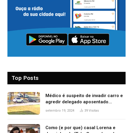
Top Posts
Médico é suspeito de invadir carro e
agredir delegado aposentado
durante confusão no trânsito
setembro 19, 2024
39
Visitas
Como (e por que) casal Lorena e