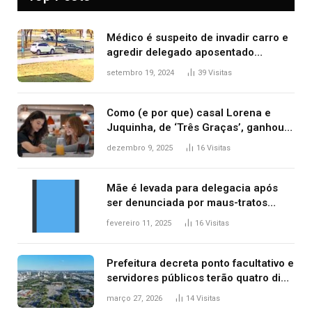
Médico é suspeito de invadir carro e
agredir delegado aposentado
durante confusão no trânsito
setembro 19, 2024
39
Visitas
Como (e por que) casal Lorena e
Juquinha, de ‘Três Graças’, ganhou
repercussão internacional
dezembro 9, 2025
16
Visitas
Mãe é levada para delegacia após
ser denunciada por maus-tratos
contra dois filhos, diz polícia
fevereiro 11, 2025
16
Visitas
Prefeitura decreta ponto facultativo e
servidores públicos terão quatro dias
de folga na Semana Santa
março 27, 2026
14
Visitas