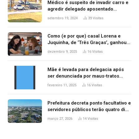
Médico é suspeito de invadir carro e
agredir delegado aposentado
durante confusão no trânsito
setembro 19, 2024
39
Visitas
Como (e por que) casal Lorena e
Juquinha, de ‘Três Graças’, ganhou
repercussão internacional
dezembro 9, 2025
16
Visitas
Mãe é levada para delegacia após
ser denunciada por maus-tratos
contra dois filhos, diz polícia
fevereiro 11, 2025
16
Visitas
Prefeitura decreta ponto facultativo e
servidores públicos terão quatro dias
de folga na Semana Santa
março 27, 2026
14
Visitas