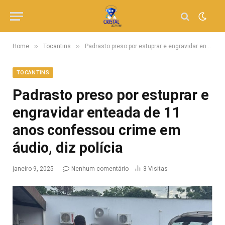
»
»
Home
Tocantins
Padrasto preso por estuprar e engravidar enteada de 11 anos confessou crime em áudio, diz polícia
TOCANTINS
Padrasto preso por estuprar e
engravidar enteada de 11
anos confessou crime em
áudio, diz polícia
janeiro 9, 2025
Nenhum comentário
3
Visitas