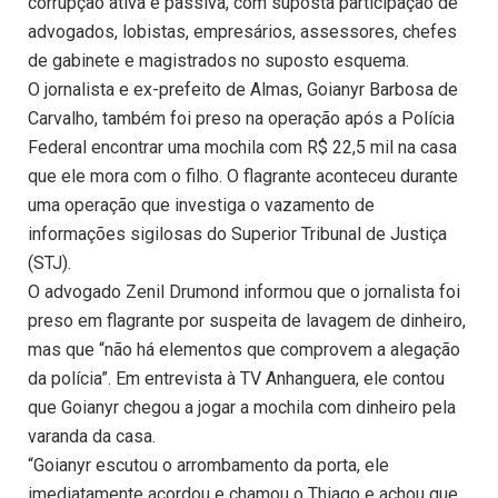
corrupção ativa e passiva, com suposta participação de
advogados, lobistas, empresários, assessores, chefes
de gabinete e magistrados no suposto esquema.
O jornalista e ex-prefeito de Almas, Goianyr Barbosa de
Carvalho, também foi preso na operação após a Polícia
Federal encontrar uma mochila com R$ 22,5 mil na casa
que ele mora com o filho. O flagrante aconteceu durante
uma operação que investiga o vazamento de
informações sigilosas do Superior Tribunal de Justiça
(STJ).
O advogado Zenil Drumond informou que o jornalista foi
preso em flagrante por suspeita de lavagem de dinheiro,
mas que “não há elementos que comprovem a alegação
da polícia”. Em entrevista à TV Anhanguera, ele contou
que Goianyr chegou a jogar a mochila com dinheiro pela
varanda da casa.
“Goianyr escutou o arrombamento da porta, ele
imediatamente acordou e chamou o Thiago e achou que