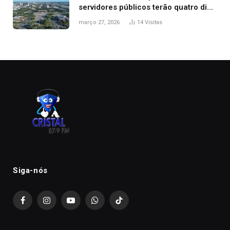
servidores públicos terão quatro dias
de folga na Semana Santa
março 27, 2026
14
Visitas
Siga-nós
Facebook
Instagram
YouTube
WhatsApp
TikTok