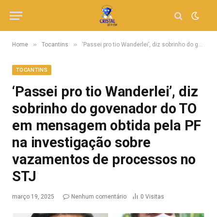
»
»
Home
Tocantins
‘Passei pro tio Wanderlei’, diz sobrinho do govenador do TO em mensagem obtida pela PF na investigação sobre vazamentos de processos no STJ
TOCANTINS
‘Passei pro tio Wanderlei’, diz
sobrinho do govenador do TO
em mensagem obtida pela PF
na investigação sobre
vazamentos de processos no
STJ
março 19, 2025
Nenhum comentário
0
Visitas