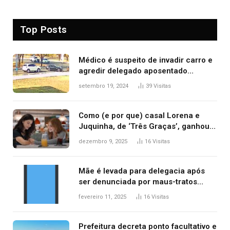
Top Posts
Médico é suspeito de invadir carro e
agredir delegado aposentado
durante confusão no trânsito
setembro 19, 2024
39
Visitas
Como (e por que) casal Lorena e
Juquinha, de ‘Três Graças’, ganhou
repercussão internacional
dezembro 9, 2025
16
Visitas
Mãe é levada para delegacia após
ser denunciada por maus-tratos
contra dois filhos, diz polícia
fevereiro 11, 2025
16
Visitas
Prefeitura decreta ponto facultativo e