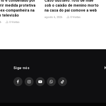
io é condenado por
Caso Gustavo: foto de mãe
ir medida protetiva
sob o caixão de menino morto
 ex-companheira na
na casa do pai comove a web
e televisão
agosto 6, 2026
0
Visitas
6
0
Visitas
Siga-nós
Facebook
Instagram
YouTube
WhatsApp
TikTok