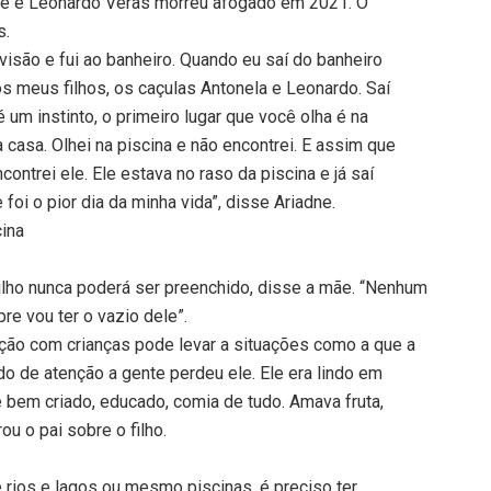
dne e Leonardo Veras morreu afogado em 2021. O
s.
evisão e fui ao banheiro. Quando eu saí do banheiro
dos meus filhos, os caçulas Antonela e Leonardo. Saí
um instinto, o primeiro lugar que você olha é na
ha casa. Olhei na piscina e não encontrei. E assim que
encontrei ele. Ele estava no raso da piscina e já saí
oi o pior dia da minha vida”, disse Ariadne.
cina
ilho nunca poderá ser preenchido, disse a mãe. “Nenhum
pre vou ter o vazio dele”.
enção com crianças pode levar a situações como a que a
do de atenção a gente perdeu ele. Ele era lindo em
e bem criado, educado, comia de tudo. Amava fruta,
u o pai sobre o filho.
rios e lagos ou mesmo piscinas, é preciso ter