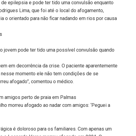
a de epilepsia e pode ter tido uma convulsão enquanto
odrigues Lima, que foi até o local do afogamento,
a o orientado para não ficar nadando em rios por causa
s
e o jovem pode ter tido uma possível convulsão quando
em em decorrência da crise. O paciente aparentemente
e nesse momento ele não tem condições de se
orreu afogado”, comentou o médico.
m amigos perto de praia em Palmas
ilho morreu afogado ao nadar com amigos: ‘Peguei a
rágica é doloroso para os familiares. Com apenas um