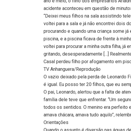
ano e meio, o filho dos empresários Aria
acidente aconteceu em questão de minuto
“Deixei meus filhos na sala assistindo tel
voltei para a sala e já não encontrei dois 
procurando e quando uma criança some já é 
piscina, e a piscina ficava de frente à min
voltei para procurar a minha outra filha, já 
gritando, desesperadamente […] Realmente f
Casal perdeu filho por afogamento em pis
TV Anhanguera/Reprodução
O vazio deixado pela perda de Leonardo F
é igual. Eu posso ter 20 filhos, que eu sem
O pai, Leonardo, alertou que a falta de at
família dele teve que enfrentar. “Um segun
todos os sentidos. O menino era perfeito 
amava chácara, amava tudo aquilo”, relembro
Orientações
Quando o assunto é diversão nas águas de 