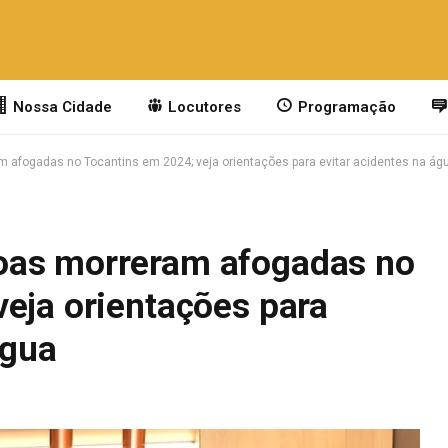
Nossa Cidade
Locutores
Programação
afogadas no Tocantins em 2024; veja orientações para evitar acidentes na ág
oas morreram afogadas no
veja orientações para
água