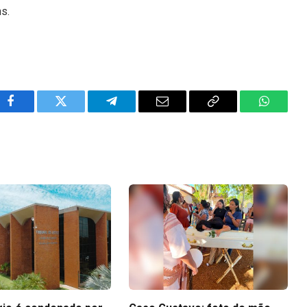
ns.
Facebook
Twitter
Telegram
Email
Copy
WhatsA
Link