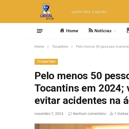
quinta-feira, 6 agosto
Home
Notícias
»
»
Home
Tocantins
Pelo menos 50 pessoas morreram 
TOCANTINS
Pelo menos 50 pess
Tocantins em 2024; 
evitar acidentes na 
novembro 7, 2024
Nenhum comentário
1
Visitas