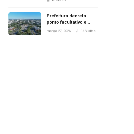
16
Visitas
filhos, diz polícia
Prefeitura decreta
ponto facultativo e
servidores públicos
março 27, 2026
14
Visitas
terão quatro dias de
folga na Semana Santa