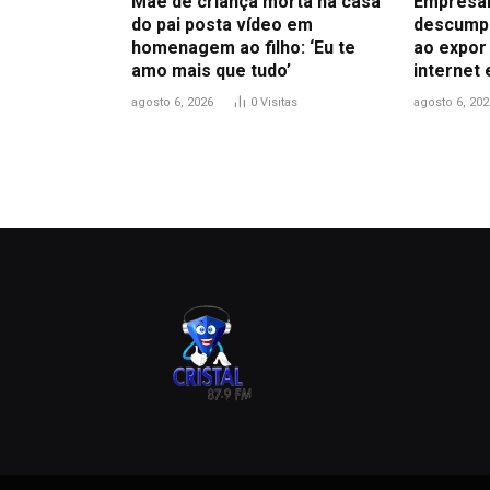
Mãe de criança morta na casa
Empresár
do pai posta vídeo em
descumpr
homenagem ao filho: ‘Eu te
ao expor
amo mais que tudo’
internet 
agosto 6, 2026
0
Visitas
agosto 6, 202