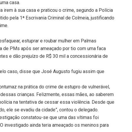
 uma casa.
 irem à sua casa e praticou o crime, segundo a Polícia
itido pela 1ª Escrivania Criminal de Colmeia, justificando
rime.
sfaquear, estuprar e roubar mulher em Palmas
uda de PMs após ser ameaçado por tio com uma faca
tes e dão prejuízo de R$ 30 mil a concessionária de
elo caso, disse que José Augusto fugiu assim que
ntumaz na prática do crime de estupro de vulnerável,
ia dessas crianças. Felizmente, essas mães, ao saberem
olícia na tentativa de cessar essa violência. Desde que
o, ele se evadiu da cidade”, contou o delegado.
nvestigação constatou-se que uma das vítimas foi
 O investigado ainda teria ameaçado os meninos para