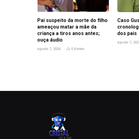
Pai suspeito da morte do filho
Caso Gus
ameaçou matar a mãe da
cronolog
criança a tiros anos antes;
dos pais
ouça áudio
agosto 7, 202
agosto 7, 2026
0
Visitas