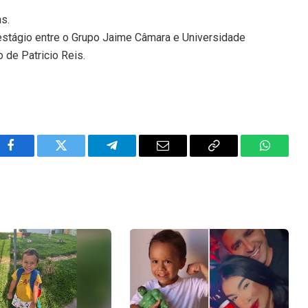
ns.
 estágio entre o Grupo Jaime Câmara e Universidade
 de Patricio Reis.
Facebook
Twitter
Telegram
Email
Copy
WhatsA
Link