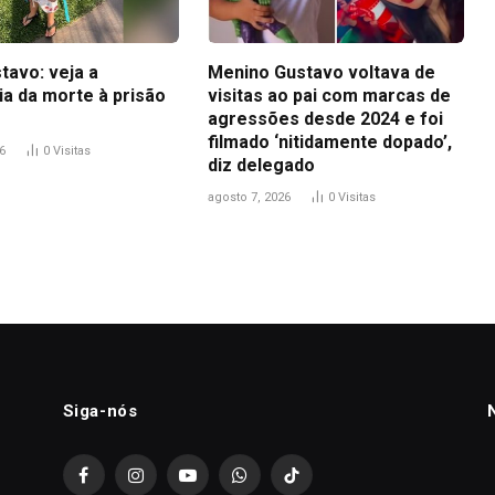
tavo: veja a
Menino Gustavo voltava de
ia da morte à prisão
visitas ao pai com marcas de
agressões desde 2024 e foi
filmado ‘nitidamente dopado’,
6
0
Visitas
diz delegado
agosto 7, 2026
0
Visitas
Siga-nós
Facebook
Instagram
YouTube
WhatsApp
TikTok