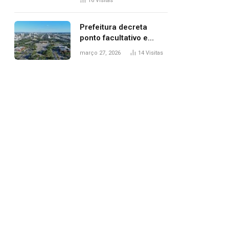
16
Visitas
filhos, diz polícia
Prefeitura decreta
ponto facultativo e
servidores públicos
março 27, 2026
14
Visitas
terão quatro dias de
folga na Semana Santa