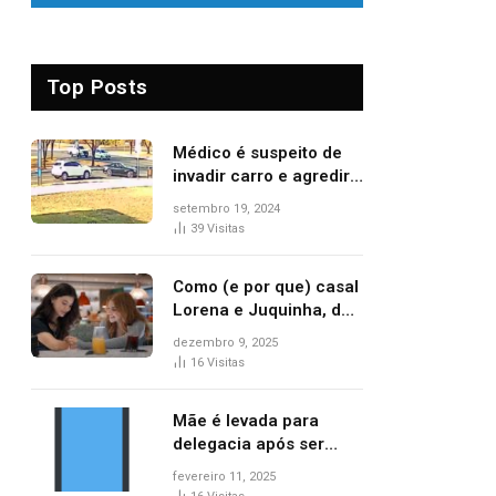
Top Posts
Médico é suspeito de
invadir carro e agredir
delegado aposentado
setembro 19, 2024
durante confusão no
39
Visitas
trânsito
Como (e por que) casal
Lorena e Juquinha, de
‘Três Graças’, ganhou
dezembro 9, 2025
repercussão
16
Visitas
internacional
Mãe é levada para
delegacia após ser
denunciada por maus-
fevereiro 11, 2025
tratos contra dois