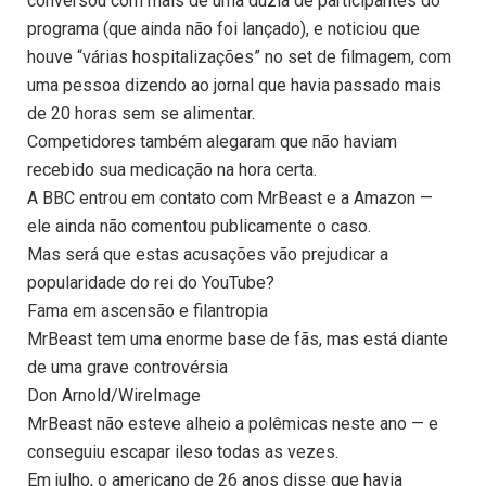
conversou com mais de uma dúzia de participantes do
programa (que ainda não foi lançado), e noticiou que
houve “várias hospitalizações” no set de filmagem, com
uma pessoa dizendo ao jornal que havia passado mais
de 20 horas sem se alimentar.
Competidores também alegaram que não haviam
recebido sua medicação na hora certa.
A BBC entrou em contato com MrBeast e a Amazon —
ele ainda não comentou publicamente o caso.
Mas será que estas acusações vão prejudicar a
popularidade do rei do YouTube?
Fama em ascensão e filantropia
MrBeast tem uma enorme base de fãs, mas está diante
de uma grave controvérsia
Don Arnold/WireImage
MrBeast não esteve alheio a polêmicas neste ano — e
conseguiu escapar ileso todas as vezes.
Em julho, o americano de 26 anos disse que havia