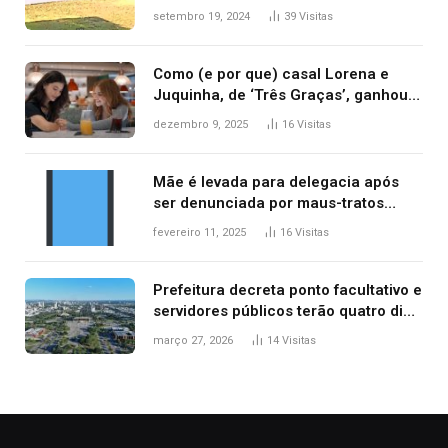
durante confusão no trânsito
setembro 19, 2024
39
Visitas
Como (e por que) casal Lorena e
Juquinha, de ‘Três Graças’, ganhou
repercussão internacional
dezembro 9, 2025
16
Visitas
Mãe é levada para delegacia após
ser denunciada por maus-tratos
contra dois filhos, diz polícia
fevereiro 11, 2025
16
Visitas
Prefeitura decreta ponto facultativo e
servidores públicos terão quatro dias
de folga na Semana Santa
março 27, 2026
14
Visitas