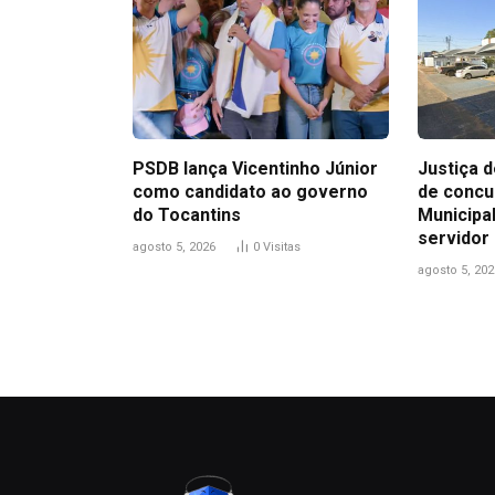
PSDB lança Vicentinho Júnior
Justiça 
como candidato ao governo
de conc
do Tocantins
Municipa
servidor
agosto 5, 2026
0
Visitas
agosto 5, 202