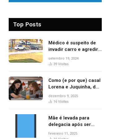
Top Posts
Médico é suspeito de
invadir carro e agredir
delegado aposentado
setembro 19, 2024
durante confusão no
39
Visitas
trânsito
Como (e por que) casal
Lorena e Juquinha, de
‘Três Graças’, ganhou
dezembro 9, 2025
repercussão
16
Visitas
internacional
Mãe é levada para
delegacia após ser
denunciada por maus-
fevereiro 11, 2025
tratos contra dois