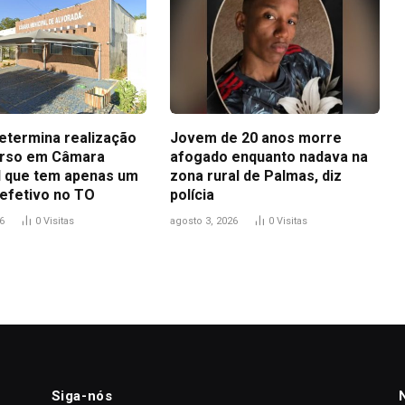
determina realização
Jovem de 20 anos morre
urso em Câmara
afogado enquanto nadava na
l que tem apenas um
zona rural de Palmas, diz
 efetivo no TO
polícia
6
0
Visitas
agosto 3, 2026
0
Visitas
Siga-nós