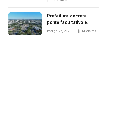
16
Visitas
filhos, diz polícia
Prefeitura decreta
ponto facultativo e
servidores públicos
março 27, 2026
14
Visitas
terão quatro dias de
folga na Semana Santa