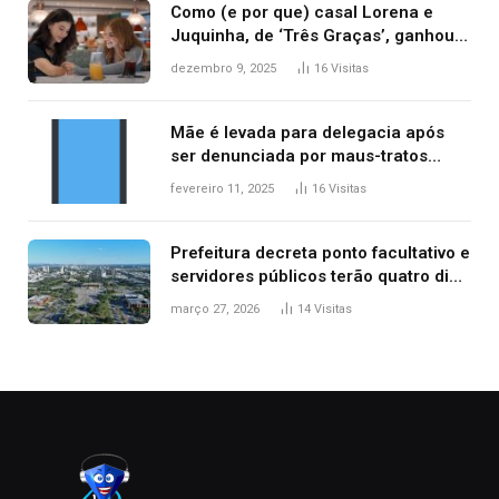
Como (e por que) casal Lorena e
Juquinha, de ‘Três Graças’, ganhou
repercussão internacional
dezembro 9, 2025
16
Visitas
Mãe é levada para delegacia após
ser denunciada por maus-tratos
contra dois filhos, diz polícia
fevereiro 11, 2025
16
Visitas
Prefeitura decreta ponto facultativo e
servidores públicos terão quatro dias
de folga na Semana Santa
março 27, 2026
14
Visitas