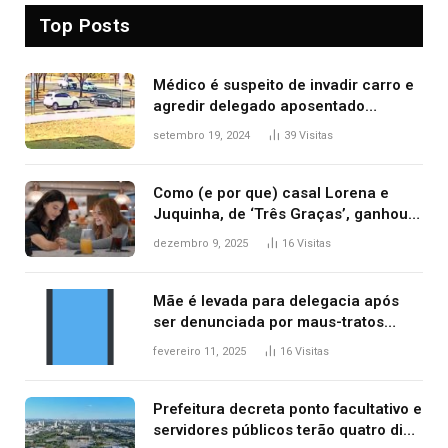
Top Posts
Médico é suspeito de invadir carro e
agredir delegado aposentado
durante confusão no trânsito
setembro 19, 2024
39
Visitas
Como (e por que) casal Lorena e
Juquinha, de ‘Três Graças’, ganhou
repercussão internacional
dezembro 9, 2025
16
Visitas
Mãe é levada para delegacia após
ser denunciada por maus-tratos
contra dois filhos, diz polícia
fevereiro 11, 2025
16
Visitas
Prefeitura decreta ponto facultativo e
servidores públicos terão quatro dias