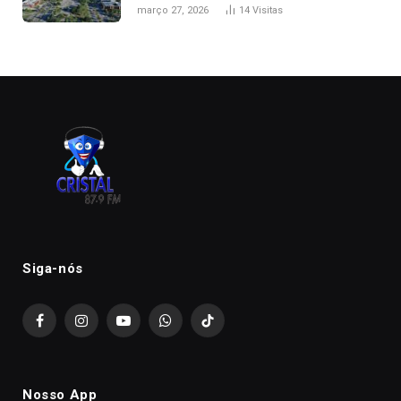
de folga na Semana Santa
março 27, 2026
14
Visitas
Siga-nós
Facebook
Instagram
YouTube
WhatsApp
TikTok
Nosso App