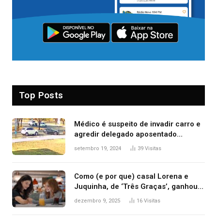
Top Posts
Médico é suspeito de invadir carro e
agredir delegado aposentado
durante confusão no trânsito
setembro 19, 2024
39
Visitas
Como (e por que) casal Lorena e
Juquinha, de ‘Três Graças’, ganhou
repercussão internacional
dezembro 9, 2025
16
Visitas