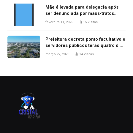
Mãe é levada para delegacia após
ser denunciada por maus-tratos
contra dois filhos, diz polícia
fevereiro 11, 2025
15
Visitas
Prefeitura decreta ponto facultativo e
servidores públicos terão quatro dias
de folga na Semana Santa
março 27, 2026
14
Visitas