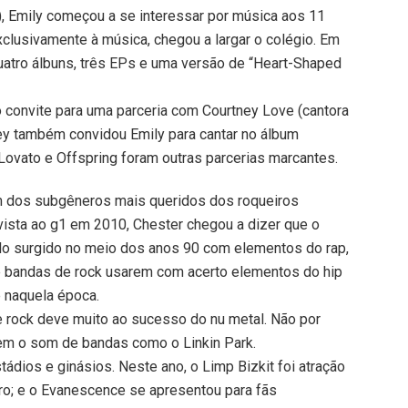
 Emily começou a se interessar por música aos 11
xclusivamente à música, chegou a largar o colégio. Em
uatro álbuns, três EPs e uma versão de “Heart-Shaped
 convite para uma parceria com Courtney Love (cantora
tney também convidou Emily para cantar no álbum
Lovato e Offspring foram outras parcerias marcantes.
m dos subgêneros mais queridos dos roqueiros
vista ao g1 em 2010, Chester chegou a dizer que o
tilo surgido no meio dos anos 90 com elementos do rap,
de bandas de rock usarem com acerto elementos do hip
e naquela época.
 e rock deve muito ao sucesso do nu metal. Não por
rem o som de bandas como o Linkin Park.
ádios e ginásios. Neste ano, o Limp Bizkit foi atração
iro; e o Evanescence se apresentou para fãs