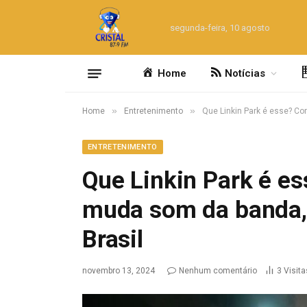
segunda-feira, 10 agosto
Home
Notícias
»
»
Home
Entretenimento
Que Linkin Park é esse? C
ENTRETENIMENTO
Que Linkin Park é e
muda som da banda,
Brasil
novembro 13, 2024
Nenhum comentário
3
Visita