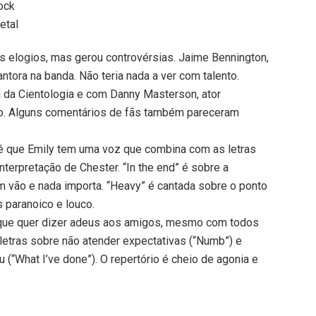
ock
etal
 elogios, mas gerou controvérsias. Jaime Bennington,
ntora na banda. Não teria nada a ver com talento.
a da Cientologia e com Danny Masterson, ator
ro. Alguns comentários de fãs também pareceram
 é que Emily tem uma voz que combina com as letras
nterpretação de Chester. “In the end” é sobre a
m vão e nada importa. “Heavy” é cantada sobre o ponto
 paranoico e louco.
que quer dizer adeus aos amigos, mesmo com todos
letras sobre não atender expectativas (“Numb”) e
(“What I’ve done”). O repertório é cheio de agonia e