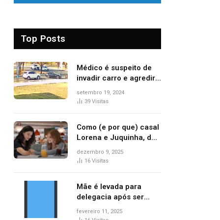
Top Posts
Médico é suspeito de
invadir carro e agredir
delegado aposentado
setembro 19, 2024
durante confusão no
39
Visitas
trânsito
Como (e por que) casal
Lorena e Juquinha, de
‘Três Graças’, ganhou
dezembro 9, 2025
repercussão
16
Visitas
internacional
Mãe é levada para
delegacia após ser
denunciada por maus-
fevereiro 11, 2025
tratos contra dois