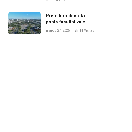
16
Visitas
filhos, diz polícia
Prefeitura decreta
ponto facultativo e
servidores públicos
março 27, 2026
14
Visitas
terão quatro dias de
folga na Semana Santa