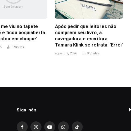
 me viu no tapete
Após pedir que leitores não
 e ficou boquiaberta
comprem seu livro, a
estou em choque’
navegadora e escritora
Tamara Klink se retrata: ‘Errei’
6
0
Visitas
agosto 9, 2026
0
Visitas
Siga-nós
Facebook
Instagram
YouTube
WhatsApp
TikTok