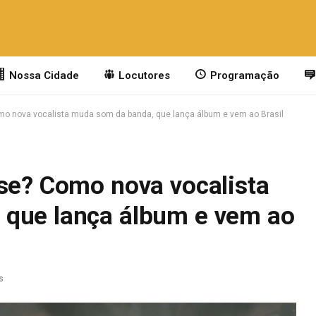
Nossa Cidade
Locutores
Programação
omo nova vocalista muda som da banda, que lança álbum e vem ao Brasil
sse? Como nova vocalista
 que lança álbum e vem ao
s