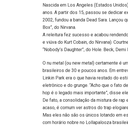
Nascida em Los Angeles (Estados Unidos),
anos. A partir dos 15, passou se dedicar e
2002, fundou a banda Dead Sara. Lançou q
Box”, do Nirvana.
A releitura fez sucesso e acabou rendendo
e viúva do Kurt Cobain, do Nirvana). Cour
“Nobody’s Daughter”, do Hole. Beck, Demi 
O nu metal (ou new metal) certamente é u
brasileiros de 30 e poucos anos. Em entre
Linkin Park era o que havia restado do es
eletrônico e do grunge. “Acho que o fato 
hop é o legado mais importante”, disse el
De fato, a consolidação da mistura de rap
acaso, é comum ver astros do trap elogia
Mas eles não são os únicos lotando em est
com horário nobre no Lollapalooza brasile