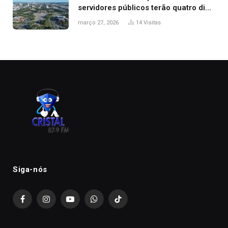
servidores públicos terão quatro dias
de folga na Semana Santa
março 27, 2026
14
Visitas
Siga-nós
Facebook
Instagram
YouTube
WhatsApp
TikTok