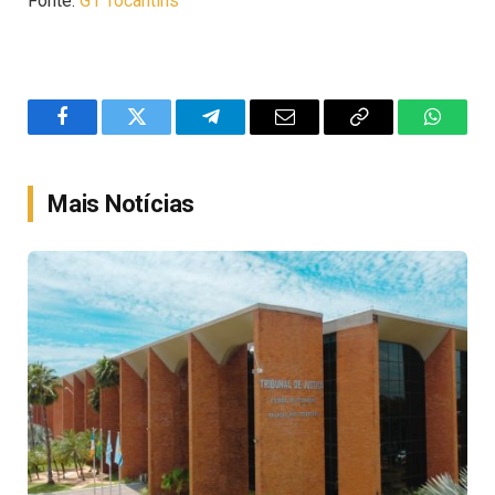
Fonte:
G1 Tocantins
Facebook
Twitter
Telegram
Email
Copy
WhatsA
Link
Mais Notícias