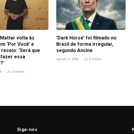
Mattar volta às
‘Dark Horse’ foi filmado no
em ‘Por Você’ e
Brasil de forma irregular,
 receio: ‘Será que
segundo Ancine
 fazer essa
agosto 5, 2026
0
Visitas
?’
6
0
Visitas
Siga-nós