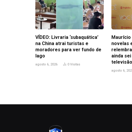
VÍDEO: Livraria ‘subaquática’
Maurício 
na China atrai turistas e
novelas 
moradores para ver fundo de
relembra
lago
ainda sei
televisão
agosto 6, 2026
0
Visitas
agosto 6, 202