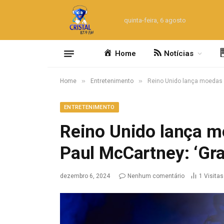
quinta-feira, 6 agosto
Home
Notícias
»
»
Home
Entretenimento
Reino Unido lança moedas 
ENTRETENIMENTO
Reino Unido lança
Paul McCartney: ‘Gra
dezembro 6, 2024
Nenhum comentário
1
Visitas