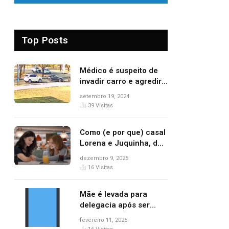
Top Posts
Médico é suspeito de
invadir carro e agredir
delegado aposentado
setembro 19, 2024
durante confusão no
39
Visitas
trânsito
Como (e por que) casal
Lorena e Juquinha, de
‘Três Graças’, ganhou
dezembro 9, 2025
repercussão
16
Visitas
internacional
Mãe é levada para
delegacia após ser
denunciada por maus-
fevereiro 11, 2025
tratos contra dois