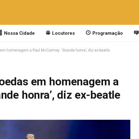
Nossa Cidade
Locutores
Programação
em homenagem a Paul McCartney: ‘Grande honra’, diz ex-beatle
 moedas em homenagem a
nde honra’, diz ex-beatle