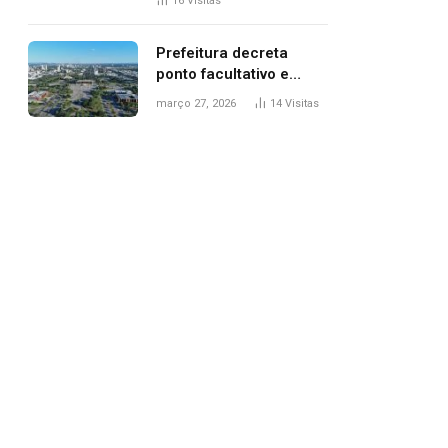
16
Visitas
filhos, diz polícia
Prefeitura decreta
ponto facultativo e
servidores públicos
março 27, 2026
14
Visitas
terão quatro dias de
folga na Semana Santa