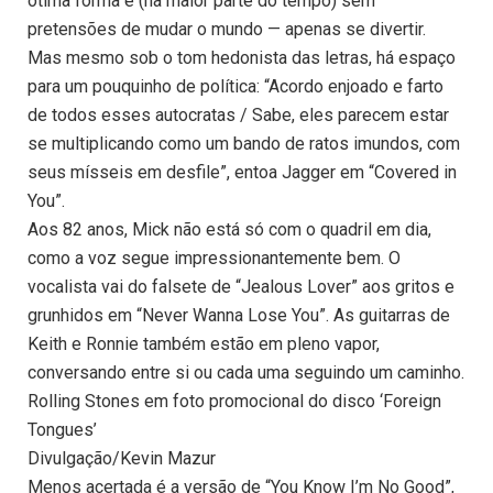
ótima forma e (na maior parte do tempo) sem
pretensões de mudar o mundo — apenas se divertir.
Mas mesmo sob o tom hedonista das letras, há espaço
para um pouquinho de política: “Acordo enjoado e farto
de todos esses autocratas / Sabe, eles parecem estar
se multiplicando como um bando de ratos imundos, com
seus mísseis em desfile”, entoa Jagger em “Covered in
You”.
Aos 82 anos, Mick não está só com o quadril em dia,
como a voz segue impressionantemente bem. O
vocalista vai do falsete de “Jealous Lover” aos gritos e
grunhidos em “Never Wanna Lose You”. As guitarras de
Keith e Ronnie também estão em pleno vapor,
conversando entre si ou cada uma seguindo um caminho.
Rolling Stones em foto promocional do disco ‘Foreign
Tongues’
Divulgação/Kevin Mazur
Menos acertada é a versão de “You Know I’m No Good”,