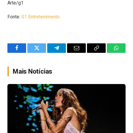
Arte/g1
Fonte:
G1 Entretenimento
Facebook
Twitter
Telegram
Email
Copy
WhatsA
Link
Mais Notícias