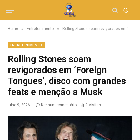
»
»
Home
Entretenimento
Rolling Stones soam revigorados em ‘Foreign Tongues’, disco com grandes feats e menção a Musk
ENTRETENIMENTO
Rolling Stones soam
revigorados em ‘Foreign
Tongues’, disco com grandes
feats e menção a Musk
julho 9, 2026
Nenhum comentário
0
Visitas