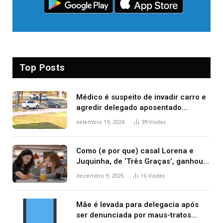
Top Posts
Médico é suspeito de invadir carro e
agredir delegado aposentado
durante confusão no trânsito
setembro 19, 2024
39
Visitas
Como (e por que) casal Lorena e
Juquinha, de ‘Três Graças’, ganhou
repercussão internacional
dezembro 9, 2025
16
Visitas
Mãe é levada para delegacia após
ser denunciada por maus-tratos