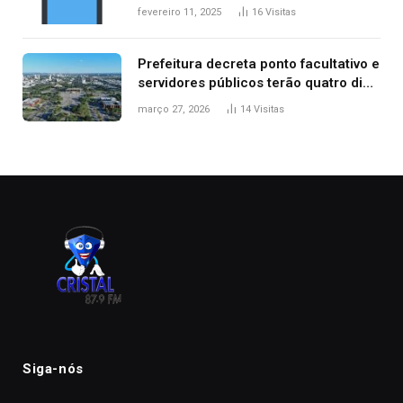
contra dois filhos, diz polícia
fevereiro 11, 2025
16
Visitas
Prefeitura decreta ponto facultativo e
servidores públicos terão quatro dias
de folga na Semana Santa
março 27, 2026
14
Visitas
Siga-nós