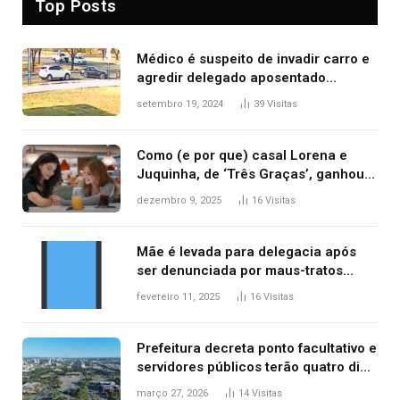
Top Posts
Médico é suspeito de invadir carro e
agredir delegado aposentado
durante confusão no trânsito
setembro 19, 2024
39
Visitas
Como (e por que) casal Lorena e
Juquinha, de ‘Três Graças’, ganhou
repercussão internacional
dezembro 9, 2025
16
Visitas
Mãe é levada para delegacia após
ser denunciada por maus-tratos
contra dois filhos, diz polícia
fevereiro 11, 2025
16
Visitas
Prefeitura decreta ponto facultativo e
servidores públicos terão quatro dias
de folga na Semana Santa
março 27, 2026
14
Visitas