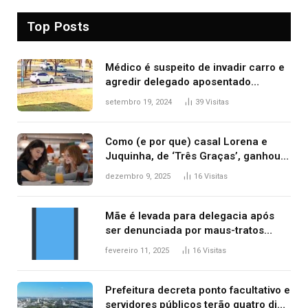
Top Posts
Médico é suspeito de invadir carro e
agredir delegado aposentado
durante confusão no trânsito
setembro 19, 2024
39
Visitas
Como (e por que) casal Lorena e
Juquinha, de ‘Três Graças’, ganhou
repercussão internacional
dezembro 9, 2025
16
Visitas
Mãe é levada para delegacia após
ser denunciada por maus-tratos
contra dois filhos, diz polícia
fevereiro 11, 2025
16
Visitas
Prefeitura decreta ponto facultativo e
servidores públicos terão quatro dias