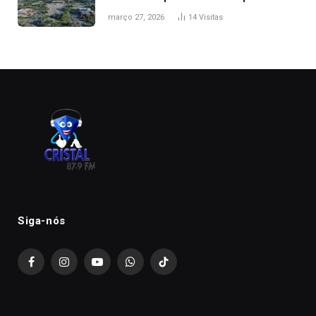
de folga na Semana Santa
março 27, 2026
14
Visitas
Siga-nós
Facebook
Instagram
YouTube
WhatsApp
TikTok