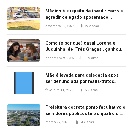
Médico é suspeito de invadir carro e
agredir delegado aposentado
durante confusão no trânsito
setembro 19, 2024
39
Visitas
Como (e por que) casal Lorena e
Juquinha, de ‘Três Graças’, ganhou
repercussão internacional
dezembro 9, 2025
16
Visitas
Mãe é levada para delegacia após
ser denunciada por maus-tratos
contra dois filhos, diz polícia
fevereiro 11, 2025
16
Visitas
Prefeitura decreta ponto facultativo e
servidores públicos terão quatro dias
de folga na Semana Santa
março 27, 2026
14
Visitas