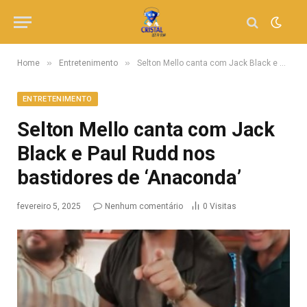
»
»
Home
Entretenimento
Selton Mello canta com Jack Black e Paul Rudd nos bastidores de ‘Anaconda’
ENTRETENIMENTO
Selton Mello canta com Jack
Black e Paul Rudd nos
bastidores de ‘Anaconda’
fevereiro 5, 2025
Nenhum comentário
0
Visitas