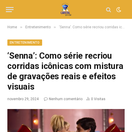
»
»
Home
Entretenimento
‘Senna’: Como série recriou corridas icônicas com mistura de gravações reais e efeitos visuais
ENTRETENIMENTO
‘Senna’: Como série recriou
corridas icônicas com mistura
de gravações reais e efeitos
visuais
novembro 29, 2024
Nenhum comentário
0
Visitas