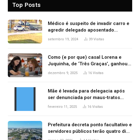
Top Posts
Médico é suspeito de invadir carro e
agredir delegado aposentado
durante confusão no trânsito
setembro 19, 2024
39
Visitas
Como (e por que) casal Lorena e
Juquinha, de ‘Três Graças’, ganhou
repercussão internacional
dezembro 9, 2025
16
Visitas
Mãe é levada para delegacia após
ser denunciada por maus-tratos
contra dois filhos, diz polícia
fevereiro 11, 2025
16
Visitas
Prefeitura decreta ponto facultativo e
servidores públicos terão quatro dias
de folga na Semana Santa