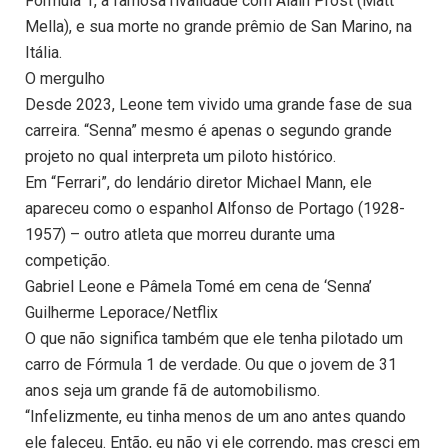
Fórmula 1, a famosa rivalidade com Alain Prost (Matt
Mella), e sua morte no grande prêmio de San Marino, na
Itália.
O mergulho
Desde 2023, Leone tem vivido uma grande fase de sua
carreira. “Senna” mesmo é apenas o segundo grande
projeto no qual interpreta um piloto histórico.
Em “Ferrari”, do lendário diretor Michael Mann, ele
apareceu como o espanhol Alfonso de Portago (1928-
1957) – outro atleta que morreu durante uma
competição.
Gabriel Leone e Pâmela Tomé em cena de ‘Senna’
Guilherme Leporace/Netflix
O que não significa também que ele tenha pilotado um
carro de Fórmula 1 de verdade. Ou que o jovem de 31
anos seja um grande fã de automobilismo.
“Infelizmente, eu tinha menos de um ano antes quando
ele faleceu. Então, eu não vi ele correndo, mas cresci em