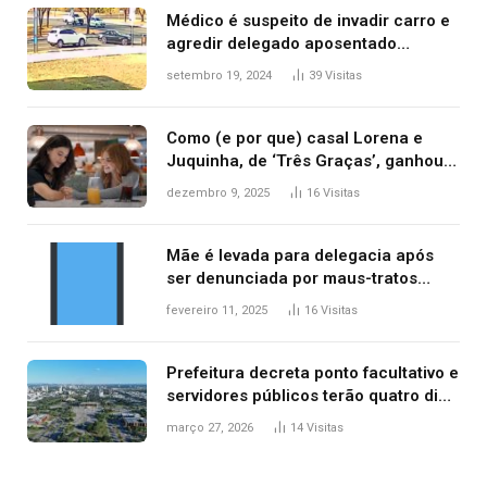
Médico é suspeito de invadir carro e
agredir delegado aposentado
durante confusão no trânsito
setembro 19, 2024
39
Visitas
Como (e por que) casal Lorena e
Juquinha, de ‘Três Graças’, ganhou
repercussão internacional
dezembro 9, 2025
16
Visitas
Mãe é levada para delegacia após
ser denunciada por maus-tratos
contra dois filhos, diz polícia
fevereiro 11, 2025
16
Visitas
Prefeitura decreta ponto facultativo e
servidores públicos terão quatro dias
de folga na Semana Santa
março 27, 2026
14
Visitas