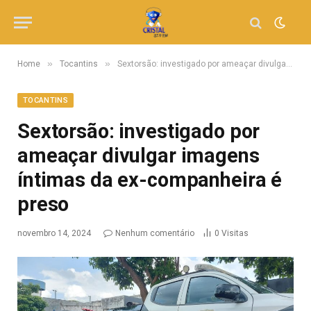
»
»
Home
Tocantins
Sextorsão: investigado por ameaçar divulgar imagens íntimas da ex-companheira é preso
TOCANTINS
Sextorsão: investigado por
ameaçar divulgar imagens
íntimas da ex-companheira é
preso
novembro 14, 2024
Nenhum comentário
0
Visitas