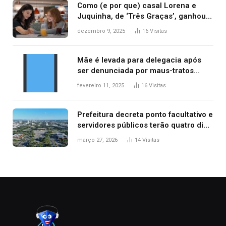
Como (e por que) casal Lorena e
Juquinha, de ‘Três Graças’, ganhou
repercussão internacional
dezembro 9, 2025
16
Visitas
Mãe é levada para delegacia após
ser denunciada por maus-tratos
contra dois filhos, diz polícia
fevereiro 11, 2025
16
Visitas
Prefeitura decreta ponto facultativo e
servidores públicos terão quatro dias
de folga na Semana Santa
março 27, 2026
14
Visitas