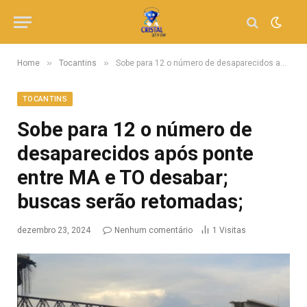
»
»
Home
Tocantins
Sobe para 12 o número de desaparecidos após ponte entre MA e TO desabar; buscas serão retomadas;
TOCANTINS
Sobe para 12 o número de
desaparecidos após ponte
entre MA e TO desabar;
buscas serão retomadas;
dezembro 23, 2024
Nenhum comentário
1
Visitas