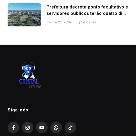
Prefeitura decreta ponto facultativo e
servidores públicos terão quatro dias
de folga na Semana Santa
março 27, 2026
14
Visitas
Siga-nós
Facebook
Instagram
YouTube
WhatsApp
TikTok