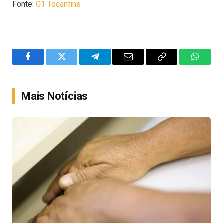
Fonte:
G1 Tocantins
Facebook
Twitter
Telegram
Email
Copy
WhatsA
Link
Mais Notícias