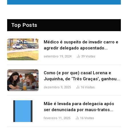
Top Posts
Médico é suspeito de invadir carro e
agredir delegado aposentado
durante confusão no trânsito
setembro 19, 2024
39
Visitas
Como (e por que) casal Lorena e
Juquinha, de ‘Três Graças’, ganhou
repercussão internacional
dezembro 9, 2025
16
Visitas
Mãe é levada para delegacia após
ser denunciada por maus-tratos
contra dois filhos, diz polícia
fevereiro 11, 2025
16
Visitas