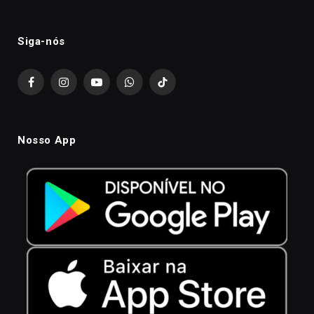
Siga-nós
Facebook
Instagram
YouTube
WhatsApp
TikTok
Nosso App