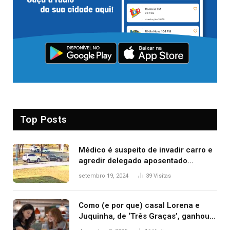
Top Posts
Médico é suspeito de invadir carro e
agredir delegado aposentado
durante confusão no trânsito
setembro 19, 2024
39
Visitas
Como (e por que) casal Lorena e
Juquinha, de ‘Três Graças’, ganhou
repercussão internacional