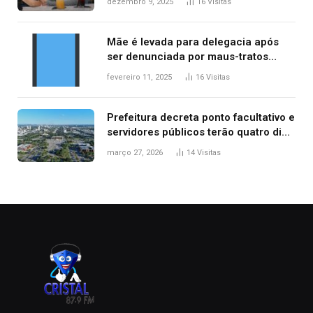
dezembro 9, 2025
16
Visitas
Mãe é levada para delegacia após
ser denunciada por maus-tratos
contra dois filhos, diz polícia
fevereiro 11, 2025
16
Visitas
Prefeitura decreta ponto facultativo e
servidores públicos terão quatro dias
de folga na Semana Santa
março 27, 2026
14
Visitas