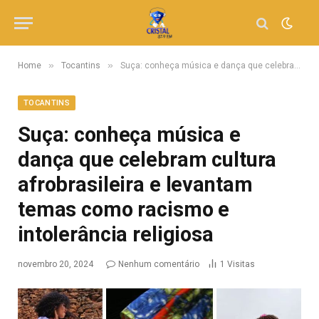
»
»
Home
Tocantins
Suça: conheça música e dança que celebram cultura afrobrasileira e levantam temas como racismo e intolerância religiosa
TOCANTINS
Suça: conheça música e
dança que celebram cultura
afrobrasileira e levantam
temas como racismo e
intolerância religiosa
novembro 20, 2024
Nenhum comentário
1
Visitas