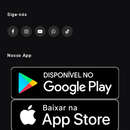
Siga-nós
Facebook
Instagram
YouTube
WhatsApp
TikTok
Nosso App