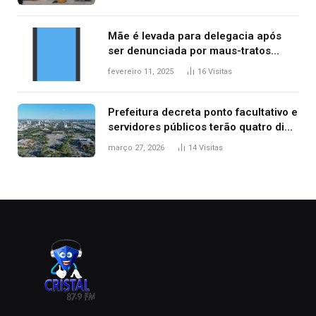
Mãe é levada para delegacia após
ser denunciada por maus-tratos
contra dois filhos, diz polícia
fevereiro 11, 2025
16
Visitas
Prefeitura decreta ponto facultativo e
servidores públicos terão quatro dias
de folga na Semana Santa
março 27, 2026
14
Visitas