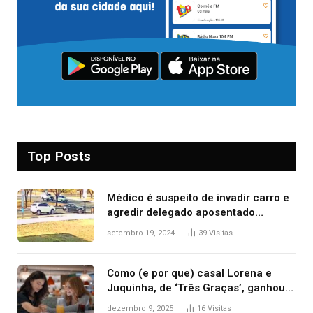
Top Posts
Médico é suspeito de invadir carro e
agredir delegado aposentado
durante confusão no trânsito
setembro 19, 2024
39
Visitas
Como (e por que) casal Lorena e
Juquinha, de ‘Três Graças’, ganhou
repercussão internacional
dezembro 9, 2025
16
Visitas