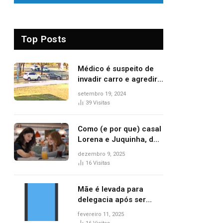
Top Posts
Médico é suspeito de
invadir carro e agredir
delegado aposentado
setembro 19, 2024
durante confusão no
39
Visitas
trânsito
Como (e por que) casal
Lorena e Juquinha, de
‘Três Graças’, ganhou
dezembro 9, 2025
repercussão
16
Visitas
internacional
Mãe é levada para
delegacia após ser
denunciada por maus-
fevereiro 11, 2025
tratos contra dois