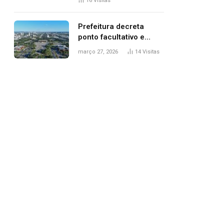
16
Visitas
filhos, diz polícia
Prefeitura decreta
ponto facultativo e
servidores públicos
março 27, 2026
14
Visitas
terão quatro dias de
folga na Semana Santa