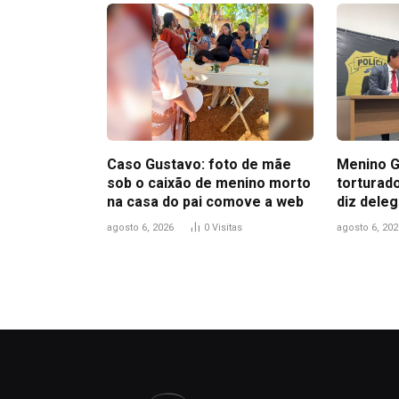
Caso Gustavo: foto de mãe
Menino G
sob o caixão de menino morto
torturad
na casa do pai comove a web
diz dele
agosto 6, 2026
0
Visitas
agosto 6, 202