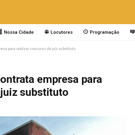
Nossa Cidade
Locutores
Programação
resa para realizar concurso de juiz substituto
contrata empresa para
juiz substituto