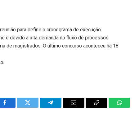
 reunião para definir o cronograma de execução.
ame é devido a alta demanda no fluxo de processos
ia de magistrados. O último concurso aconteceu há 18
ns.
Facebook
Twitter
Telegram
Email
Copy
WhatsA
Link