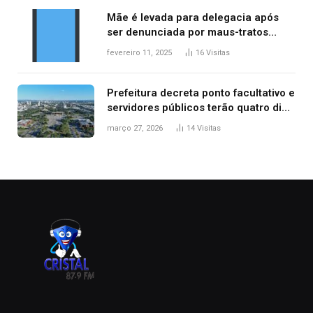
Mãe é levada para delegacia após
ser denunciada por maus-tratos
contra dois filhos, diz polícia
fevereiro 11, 2025
16
Visitas
Prefeitura decreta ponto facultativo e
servidores públicos terão quatro dias
de folga na Semana Santa
março 27, 2026
14
Visitas