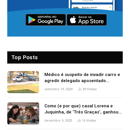
Top Posts
Médico é suspeito de invadir carro e
agredir delegado aposentado
durante confusão no trânsito
setembro 19, 2024
39
Visitas
Como (e por que) casal Lorena e
Juquinha, de ‘Três Graças’, ganhou
repercussão internacional
dezembro 9, 2025
16
Visitas