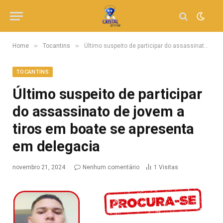
»
»
Home
Tocantins
Último suspeito de participar do assassinato de jovem a tiros em boate se apresenta em delegacia
TOCANTINS
Último suspeito de participar
do assassinato de jovem a
tiros em boate se apresenta
em delegacia
novembro 21, 2024
Nenhum comentário
1
Visitas