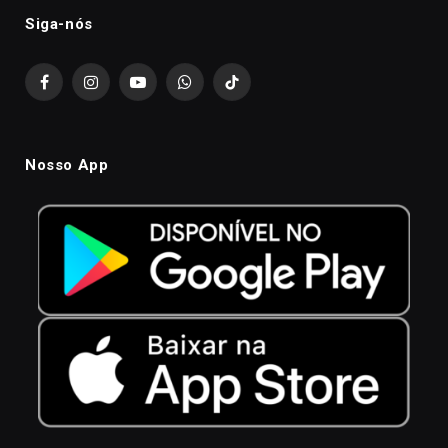
Siga-nós
Facebook
Instagram
YouTube
WhatsApp
TikTok
Nosso App