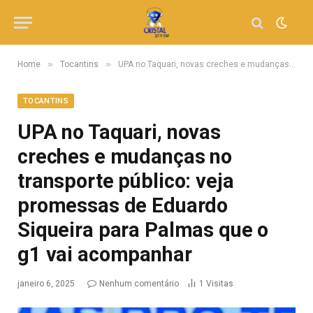
»
»
Home
Tocantins
UPA no Taquari, novas creches e mudanças no transporte público: veja promessas de Eduardo Siqueira para Palmas que o g1 vai acompanhar
TOCANTINS
UPA no Taquari, novas
creches e mudanças no
transporte público: veja
promessas de Eduardo
Siqueira para Palmas que o
g1 vai acompanhar
janeiro 6, 2025
Nenhum comentário
1
Visitas