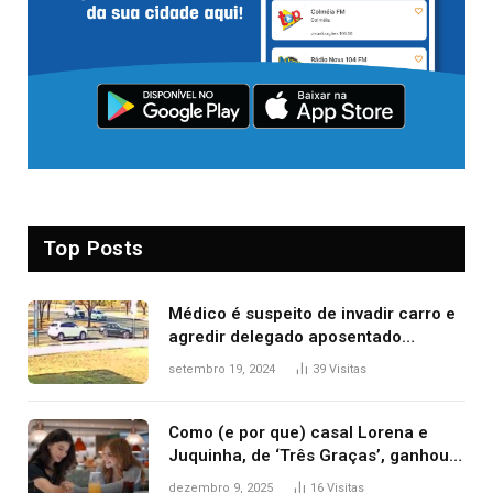
Top Posts
Médico é suspeito de invadir carro e
agredir delegado aposentado
durante confusão no trânsito
setembro 19, 2024
39
Visitas
Como (e por que) casal Lorena e
Juquinha, de ‘Três Graças’, ganhou
repercussão internacional
dezembro 9, 2025
16
Visitas