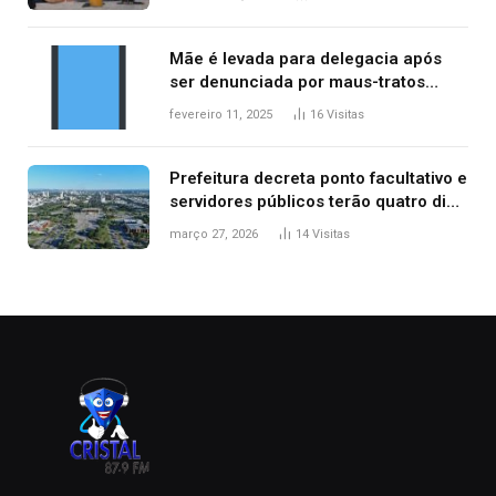
Mãe é levada para delegacia após
ser denunciada por maus-tratos
contra dois filhos, diz polícia
fevereiro 11, 2025
16
Visitas
Prefeitura decreta ponto facultativo e
servidores públicos terão quatro dias
de folga na Semana Santa
março 27, 2026
14
Visitas