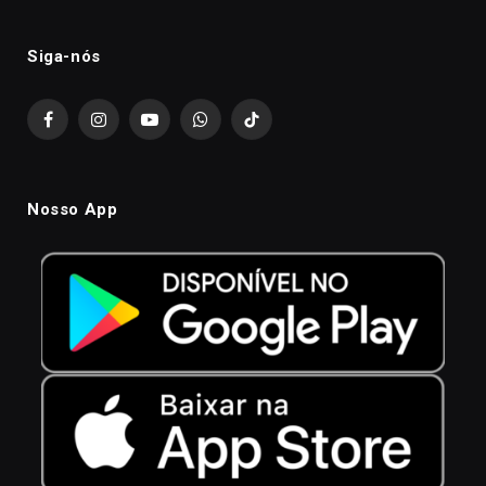
Siga-nós
Facebook
Instagram
YouTube
WhatsApp
TikTok
Nosso App