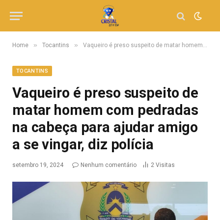
»
»
Home
Tocantins
Vaqueiro é preso suspeito de matar homem com pedradas na cabeça para ajudar amigo a se vingar, diz polícia
TOCANTINS
Vaqueiro é preso suspeito de
matar homem com pedradas
na cabeça para ajudar amigo
a se vingar, diz polícia
setembro 19, 2024
Nenhum comentário
2
Visitas