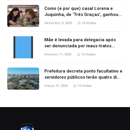
Como (e por que) casal Lorena e
Juquinha, de ‘Três Graças’, ganhou
repercussão internacional
dezembro 9, 2025
16
Visitas
Mãe é levada para delegacia após
ser denunciada por maus-tratos
contra dois filhos, diz polícia
fevereiro 11, 2025
16
Visitas
Prefeitura decreta ponto facultativo e
servidores públicos terão quatro dias
de folga na Semana Santa
março 27, 2026
14
Visitas