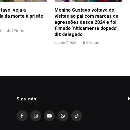
tavo: veja a
Menino Gustavo voltava de
ia da morte à prisão
visitas ao pai com marcas de
agressões desde 2024 e foi
filmado ‘nitidamente dopado’,
6
0
Visitas
diz delegado
agosto 7, 2026
0
Visitas
Siga-nós
Facebook
Instagram
YouTube
WhatsApp
TikTok