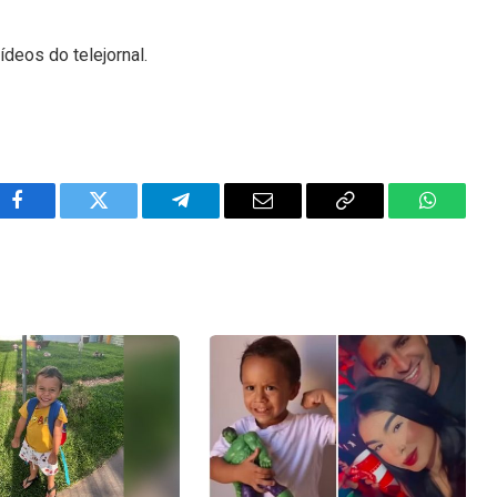
ídeos do telejornal.
Facebook
Twitter
Telegram
Email
Copy
WhatsA
Link