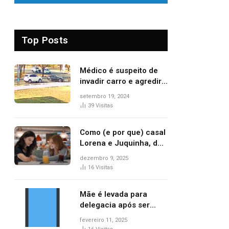
Top Posts
Médico é suspeito de
invadir carro e agredir
delegado aposentado
setembro 19, 2024
durante confusão no
39
Visitas
trânsito
Como (e por que) casal
Lorena e Juquinha, de
‘Três Graças’, ganhou
dezembro 9, 2025
repercussão
16
Visitas
internacional
Mãe é levada para
delegacia após ser
denunciada por maus-
fevereiro 11, 2025
tratos contra dois