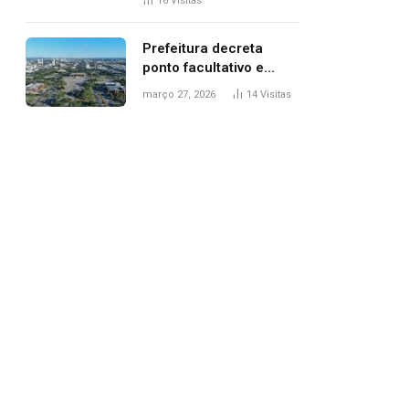
16
Visitas
filhos, diz polícia
Prefeitura decreta
ponto facultativo e
servidores públicos
março 27, 2026
14
Visitas
terão quatro dias de
folga na Semana Santa
pp