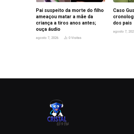
Pai suspeito da morte do filho
Caso Gus
ameaçou matar a mãe da
cronolog
criança a tiros anos antes;
dos pais
ouça áudio
agosto 7, 202
agosto 7, 2026
0
Visitas